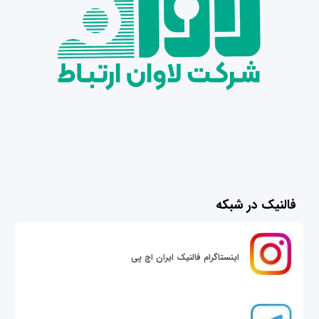
فالنیک در شبکه
اینستاگرام فالنیک ایران اچ پی