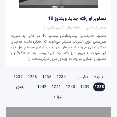
تصاویر لو رفته جدید ویندوز 10
حمیدرضا تائبی
اخبار جهان, گالری عکس
تصاویر جدیدترین پیش‌نمایش ویندوز 10 در حالی به صورت
غیررسمی روی اینترنت منتشر می‌شوند که مایکروسافت همچنان
تلاش زیادی می‌کند تا خبرهای عیر رسمی از این سیستم‌عامل‌ تازه
این شرکت به بیرون درز نکند. یک گروه روسی به نام WZor این
تصاویر و تصاویر مربوط به ویندوز سرور مایکروسافت را...
صفحه‌ها
« ابتدا
‹ قبلی
…
1234
1235
1236
1237
1238
1239
1240
1241
1242
…
بعدی ›
انتها »