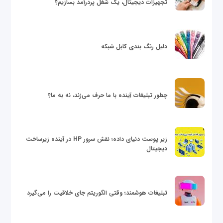
تجهیزات دیجیتال، یک شغل پردرآمد بسازیم؟
دلیل رنگ بندی کابل شبکه
چطور تبلیغات آینده با ما حرف می‌زند، نه به ما؟
زیر پوست دنیای داده؛ نقش سرور HP در آینده زیرساخت
دیجیتال
تبلیغات هوشمند؛ وقتی الگوریتم جای خلاقیت را می‌گیرد