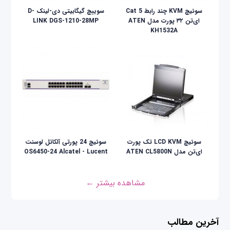
سوئیچ KVM چند رابط Cat 5
سوییچ گیگابیتی دی-لینک D-
ای‌تن ۳۲ پورت مدل ATEN
LINK DGS-1210-28MP
KH1532A
سوئيچ LCD KVM تک پورت
سوئیچ 24 پورتی آلکاتل لوسنت
ای‌تن مدل ATEN CL5800N
OS6450-24 Alcatel - Lucent
مشاهده بیشتر ←
آخرین مطالب