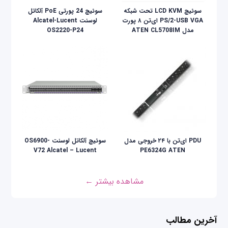
سوئيچ LCD KVM تحت شبکه
سوئیچ 24 پورتی PoE آلکاتل
PS/2-USB VGA ای‌تن ۸ پورت
لوسنت Alcatel-Lucent
مدل ATEN CL5708IM
OS2220-P24
PDU ای‌تن با ۲۴ خروجی مدل
سوئیچ آلکاتل لوسنت OS6900-
V72 Alcatel – Lucent
PE6324G ATEN
مشاهده بیشتر ←
آخرین مطالب