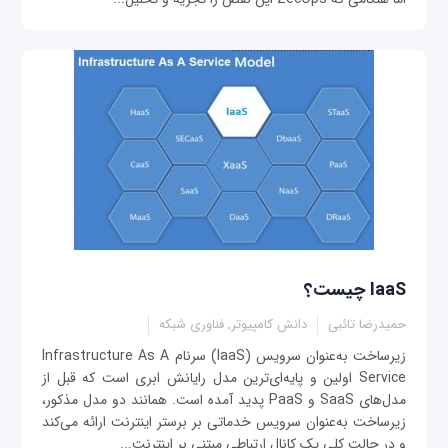
IaaS چیست؟
حمیدرضا تائبی
دانش کامپیوتر, فناوری شبکه
زیرساخت به‌عنوان سرویس (IaaS) سرنام Infrastructure As A
Service اولین و پایه‌ای‌ترین مدل رایانش ابری است که قبل از
مدل‌های SaaS و PaaS پدید آمده است. همانند دو مدل مذکور،
زیرساخت به‌عنوان سرویس خدماتی بر برستر اینترنت ارائه می‌کند
و در حالت کلی یک کانال ارتباطی مبتنی بر اینترنت...