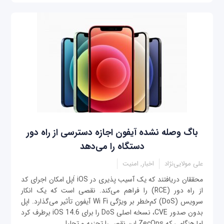
باگ وصله نشده آیفون اجازه دسترسی از راه دور
دستگاه را می‌دهد
علی مولایی‌نژاد
اخبار, امنیت
محققان دریافتند که یک آسیب پذیری در iOS اَپل امکان اجرای کد
از راه دور (RCE) را فراهم می‌کند. نقصی است که یک انکار
سرویس (DoS) کم‌خطر بر ویژگی Wi Fi آیفون تأثیر می‌گذارد. اپل
بدون صدور CVE، نسخه اصلی DoS را برای iOS 14.6 برطرف کرد
اما هنگامی که ZecOps این نقص را تجزیه و تحلیل...