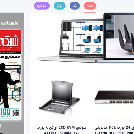
همه
رک
روتر
سوئیچ
سوییچ 24 پورت PoE مدیریتی
سوئيچ LCD KVM ای‌تن ۸ پورت
D-
مدل ATEN CL5708M