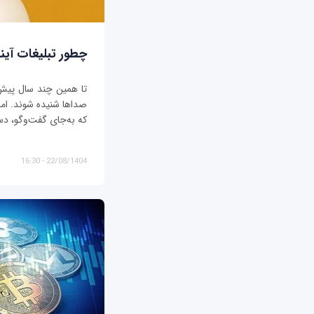
چطور تبلیغات آیند
تا همین چند سال پیش، ت
صداها شنیده شوند. اما د
که به‌جای گفت‌وگو، دس
22/08/1404 - 16:30