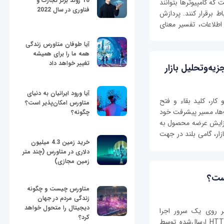
10 روند برتر تجارت و
که کامپیوترها بتوانند
فناوری در سال 2022
اط برقرار کنند. پردازش
اطلاعات، تفسیر معنای
آیا طوفان متاورس زندگی
همه ما را برای همیشه
تغییر خواهد داد
یه‌وتحلیل بازار
آیا ورود ایرانیان به دنیای
کار، کلید بقاء و فتح
متاورس امکان‌پذیر است؟
‌ها، مسیر پیشرفت خود
چگونه؟
 افزایش عرضه محصول به
زار، گامی بلند در جهت
خرید زمین 4.3 میلیون
دلاری در متاورس (چند متر
زمین مجازی)
متاورس چیست و چگونه
زندگی مردم در جهان
دیجیتال را متحول خواهد
ی است که بر روی یک سرور اجرا
کرد؟
می‌شود و وظیفه پاسخ‌گویی به درخواست‌های HTTP ارسال‌شده توسط