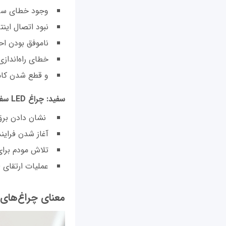
وجود خطای سرو
نبود اتصال اینت
ناموفق بودن احرا
خطای راه‌اندازی
و قطع شدن کام
سفید: چراغ LED سفید، معمولا برای
نشان دادن برق
آغاز شدن فراین
تلاش مودم برای
عملیات ارتقای Firmware در حال انجام، استفاده می‌شود.
معنای چراغ‌های