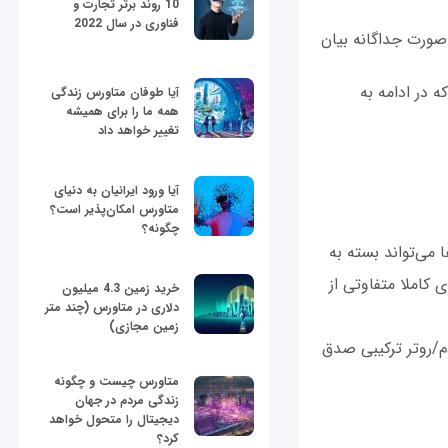
10 روند برتر تجارت و
فناوری در سال 2022
صورت جداگانه بیان
ی که در ادامه به
آیا طوفان متاورس زندگی
همه ما را برای همیشه
تغییر خواهد داد
آیا ورود ایرانیان به دنیای
متاورس امکان‌پذیر است؟
چگونه؟
‌های LED هستند که معنای آن‌ها می‌تواند بسته به
 کاملا متفاوتی از
خرید زمین 4.3 میلیون
دلاری در متاورس (چند متر
زمین مجازی)
م/روتر ترکیبی صدق
متاورس چیست و چگونه
زندگی مردم در جهان
دیجیتال را متحول خواهد
کرد؟