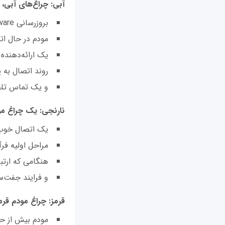
آبی: چراغ‌های آبی، م
بروزرسانی Firmware در حال انجام است،
مودم در حال ا
یک ارائه‌دهنده
روند اتصال به 
و یک تماس تلف
نارنجی: یک چراغ مو
یک اتصال خوب ا
مراحل اولیه فر
هنگامی که ارت
و فرایند جفت‌س
قرمز: چراغ مودم قرمز
مودم بیش از ح