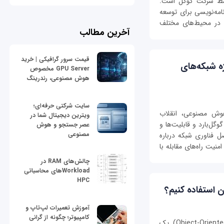
توسط شرکت گوگل است.
امه‌نویسی برای توسعه
پ در محیط‌های مختلف
آخرین مطالب
قیمت سرور گرافیکی | خرید
ویژه شبکه‌های
GPU Server مخصوص
هوش مصنوعی، رندرینگ
سایت شرکتی حرفه‌ای؛
اب هوش مصنوعی، انقلاب
ویترین دیجیتال شما در
ل‌بارد و قابلیت‌ها و
عصر جستجو و هوش
مصنوعی
‌شوید، در فصل فناوری شبکه درباره
نیت راه‌های مقابله با
چالش‌های RAM در
Workloadهای محاسباتی
HPC
 استفاده کنیم؟
آموزش تعمیرات لپ‌تاپ و
کامپیوتر؛ چگونه از گرانی
شیءگرایی (OOP به اختصار Object-Oriented Programming) یک