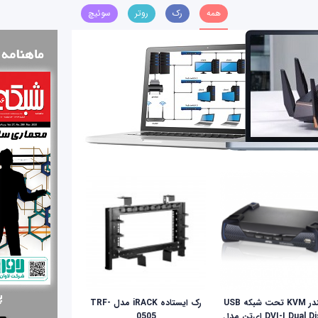
همه
رک
روتر
سوئیچ
اکستندر KVM تحت شبکه USB
رک ایستاده iRACK مدل TRF-
DVI-I Dual Display ای‌تن مدل
0505