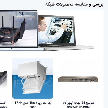
بررسی و مقایسه محصولات شبکه
سوییچ 24 پورت آی‌پی‌کام
رک دیواری iRack مدل TRH-
6005
G3224T IP-COM