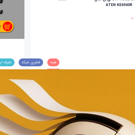
ATEN KE6940R
 ←
همه
فناوری شبکه
تعرفه ای