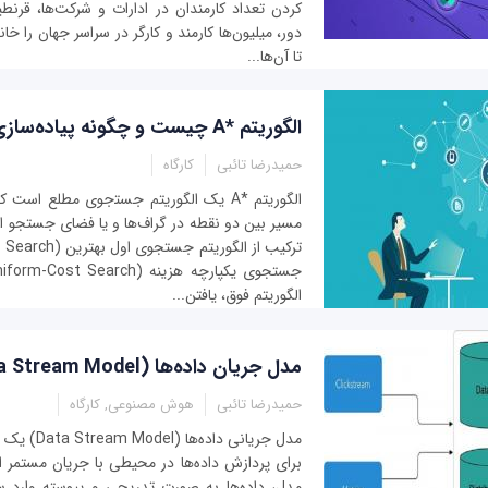
کردن تعداد کارمندان در ادارات و شرکت‌ها، قرنطینه
دور، میلیون‌ها کارمند و کارگر در سراسر جهان را خ
تا آن‌ها...
الگوریتم *A چیست و چگونه پیاده‌سازی می‌شود؟
حمیدرضا تائبی
کارگاه
الگوریتم *A یک الگوریتم جست‍‌جوی مطلع است
الگوریتم فوق، یافتن...
مدل جریان داده‌ها (Data Stream Model) چیست؟
حمیدرضا تائبی
هوش مصنوعی, کارگاه
مدل جریانی دا
برای پردازش داده‌ها در محیطی با جریان مستمر اس
مدل، داده‌ها به صورت تدریجی و پیوسته وارد س