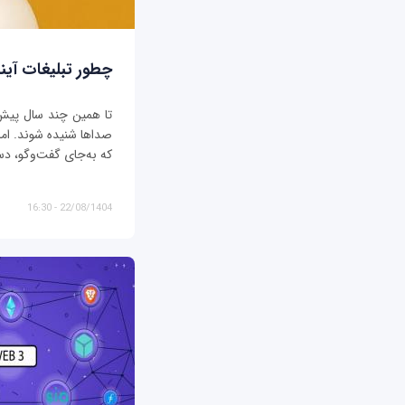
چطور تبلیغات آیند
تا همین چند سال پیش، ت
صداها شنیده شوند. اما د
که به‌جای گفت‌وگو، دس
22/08/1404 - 16:30