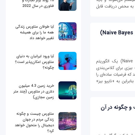
10 روند برتر تجارت و
فناوری در سال 2022
و به محض دریافت قابل
آیا طوفان متاورس زندگی
طبقه‌بندی کننده بیز بومی (Naive Bayes Classifier)
همه ما را برای همیشه
تغییر خواهد داد
آیا ورود ایرانیان به دنیای
طبقه‌بندی کننده بومی بیز (Naive Bayes Classifier) یک الگوریتم
متاورس امکان‌پذیر است؟
 بیزی برای کلاس‌بندی
چگونه؟
د که فرضیات ساده‌ای را
ابراین به «ناییو بیز»
خرید زمین 4.3 میلیون
دلاری در متاورس (چند متر
زمین مجازی)
 دارت ‌(Dart) چیست و چگونه در آن
متاورس چیست و چگونه
زندگی مردم در جهان
دیجیتال را متحول خواهد
کرد؟