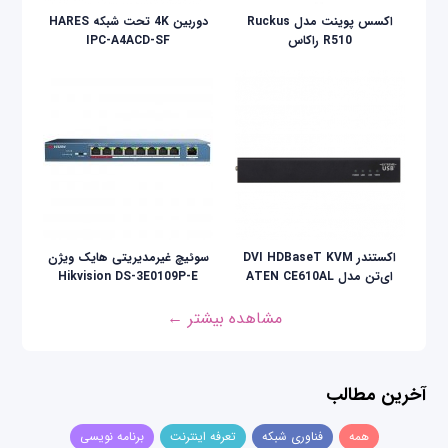
اکسس پوینت مدل Ruckus
دوربین 4K تحت شبکه HARES
R510 راکاس
IPC-A4ACD-SF
اکستندر DVI HDBaseT KVM
سوئیچ غیرمدیریتی هایک ویژن
ای‌تن مدل ATEN CE610AL
Hikvision DS-3E0109P-E
مشاهده بیشتر ←
آخرین مطالب
همه
فناوری شبکه
تعرفه اینترنت
برنامه نویسی