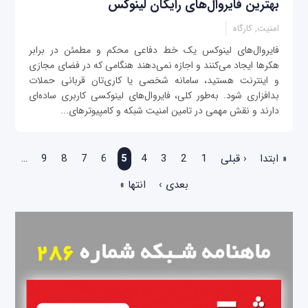
بهترین فایروال‌های رایگان لینوکس
امنیت, کارگاه
فایروال‌های لینوکس یک خط دفاعی محکم و مطمئن در برابر
هکرها ایجاد می‌کنند و اجازه نمی‌دهند هنگامی که در فضای مجازی
و اینترنت هستید، سامانه شخصی یا کاری‌تان قربانی حملات
بدافزاری شود. به‌طور کلی، فایروال‌های لینوکسی کاربری ساده‌ای
دارند و نقش مهمی در تامین امنیت شبکه و کامپیوترهای...
صفحه‌ها
« ابتدا
‹ قبلی
1
2
3
4
5
6
7
8
9
…
بعدی ›
انتها »