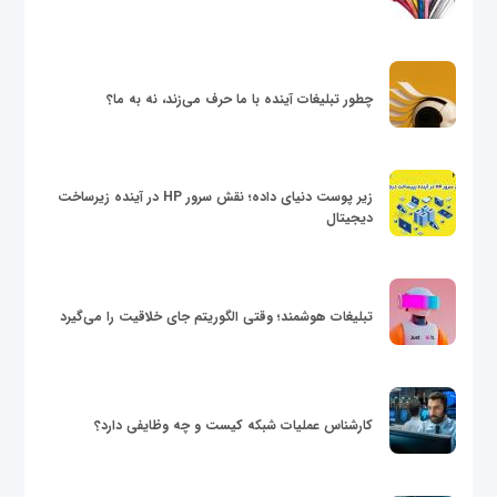
چطور تبلیغات آینده با ما حرف می‌زند، نه به ما؟
زیر پوست دنیای داده؛ نقش سرور HP در آینده زیرساخت
دیجیتال
تبلیغات هوشمند؛ وقتی الگوریتم جای خلاقیت را می‌گیرد
کارشناس عملیات شبکه کیست و چه وظایفی دارد؟