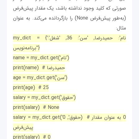
صورتی که کلید وجود نداشته باشد، یک مقدار پیش‌فرض
(به‌طور پیش‌فرض None) را بازگردانده می‌کند. به عنوان
مثال:
my_dict = {'نام': حمیدرضا, 'سن': 36, 'شغل':
'برنامه‌نویس'}
name = my_dict.get('نام')
print(name) # حمیدرضا
age = my_dict.get('سن')
print(age) # 25
salary = my_dict.get('حقوق')
print(salary) # None
salary = my_dict.get('حقوق', 0) # 0 به عنوان مقدار
پیش‌فرض
print(salary) # 0