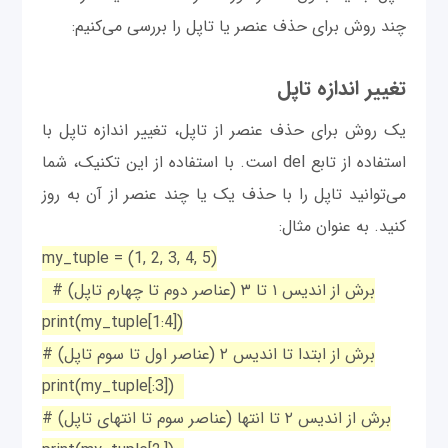
چند روش برای حذف عنصر یا تاپل را بررسی می‌کنیم:
تغییر اندازه تاپل
یک روش برای حذف عنصر از تاپل، تغییر اندازه تاپل با
استفاده از تابع del است. با استفاده از این تکنیک، شما
می‌توانید تاپل را با حذف یک یا چند عنصر از آن به روز
کنید. به عنوان مثال:
my_tuple = (1, 2, 3, 4, 5)
# برش از اندیس ۱ تا ۳ (عناصر دوم تا چهارم تاپل)
print(my_tuple[1:4])
# برش از ابتدا تا اندیس ۲ (عناصر اول تا سوم تاپل)
print(my_tuple[:3])
# برش از اندیس ۲ تا انتها (عناصر سوم تا انتهای تاپل)