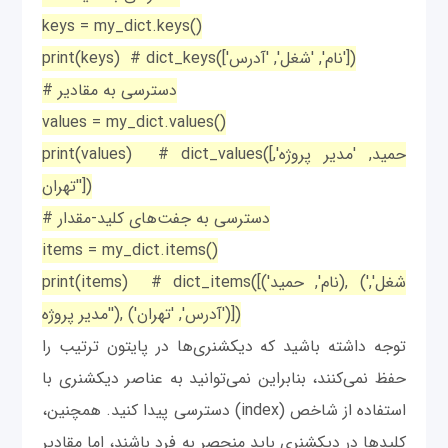
keys = my_dict.keys()
print(keys) # dict_keys(['نام', 'شغل', 'آدرس'])
# دسترسی به مقادیر
values = my_dict.values()
print(values) # dict_values([حمید, 'مدیر پروژه',
'تهران'])
# دسترسی به جفت‌های کلید-مقدار
items = my_dict.items()
print(items) # dict_items([('نام', حمید), ('شغل',
'مدیر پروژه'), ('آدرس', 'تهران')])
توجه داشته باشید که دیکشنری‌ها در پایتون ترتیب را
حفظ نمی‌کنند، بنابراین نمی‌توانید به عناصر دیکشنری با
استفاده از شاخص (index) دسترسی پیدا کنید. همچنین،
کلیدها در دیکشنری باید منحصر به فرد باشند، اما مقادیر