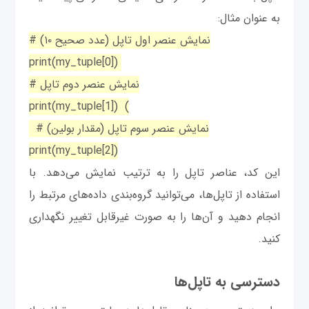
به عنوان مثال:
# نمایش عنصر اول تاپل (عدد صحیح ۱۰)
print(my_tuple[0])
# نمایش عنصر دوم تاپل
print(my_tuple[1]) (
# نمایش عنصر سوم تاپل (مقدار بولین)
print(my_tuple[2])
این کد، عناصر تاپل را به ترتیب نمایش می‌دهد. با
استفاده از تاپل‌ها، می‌توانید گروه‌بندی داده‌های مرتبط را
انجام دهید و آن‌ها را به صورت غیرقابل تغییر نگهداری
کنید.
دسترسی به تاپل‌ها