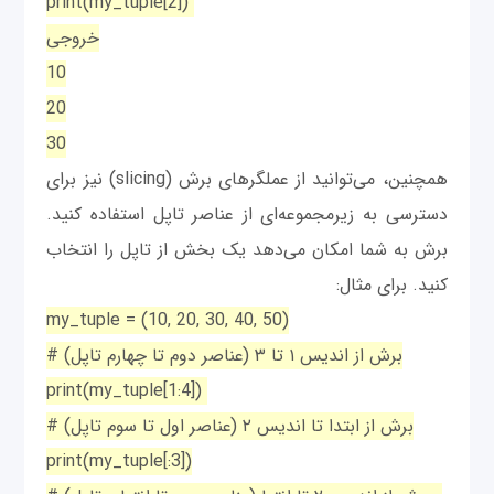
print(my_tuple[2])
خروجی
10
20
30
همچنین، می‌توانید از عملگرهای برش (slicing) نیز برای
دسترسی به زیرمجموعه‌ای از عناصر تاپل استفاده کنید.
برش به شما امکان می‌دهد یک بخش از تاپل را انتخاب
کنید. برای مثال:
my_tuple = (10, 20, 30, 40, 50)
# برش از اندیس ۱ تا ۳ (عناصر دوم تا چهارم تاپل)
print(my_tuple[1:4])
# برش از ابتدا تا اندیس ۲ (عناصر اول تا سوم تاپل)
print(my_tuple[:3])