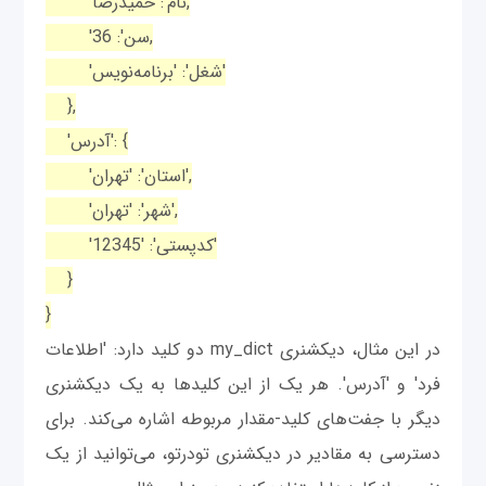
'نام': حمیدرضا,
'سن': 36,
'شغل': 'برنامه‌نویس'
},
'آدرس': {
'استان': 'تهران',
'شهر': 'تهران',
'کدپستی': '12345'
}
}
در این مثال، دیکشنری my_dict دو کلید دارد: 'اطلاعات
فرد' و 'آدرس'. هر یک از این کلیدها به یک دیکشنری
دیگر با جفت‌های کلید-مقدار مربوطه اشاره می‌کند. برای
دسترسی به مقادیر در دیکشنری تودرتو، می‌توانید از یک