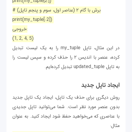
print(my_tuple[2:])
# برش با گام ۲ (عناصر اول، سوم و پنجم تاپل)
print(my_tuple[::2])
خروجی:
(1, 2, 4, 5)
در این مثال، تاپل my_tuple را به یک لیست تبدیل
کرده، عنصر با اندیس ۲ را حذف کرده و سپس لیست را
به تاپل updated_tuple تبدیل کرده‌ایم.
ایجاد تاپل جدید
روش دیگری برای حذف یک تاپل، ایجاد یک تاپل جدید
بدون عنصر مورد نظر است. شما می‌توانید تاپل جدیدی
با عناصری که می‌خواهید حفظ شود ایجاد کنید. به عنوان
مثال: