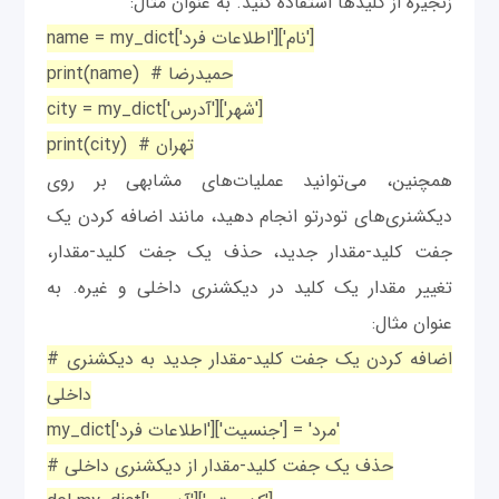
زنجیره از کلیدها استفاده کنید. به عنوان مثال:
name = my_dict['اطلاعات فرد']['نام']
print(name) # حمیدرضا
city = my_dict['آدرس']['شهر']
print(city) # تهران
همچنین، می‌توانید عملیات‌های مشابهی بر روی
دیکشنری‌های تودرتو انجام دهید، مانند اضافه کردن یک
جفت کلید-مقدار جدید، حذف یک جفت کلید-مقدار،
تغییر مقدار یک کلید در دیکشنری داخلی و غیره. به
عنوان مثال:
# اضافه کردن یک جفت کلید-مقدار جدید به دیکشنری
داخلی
my_dict['اطلاعات فرد']['جنسیت'] = 'مرد'
# حذف یک جفت کلید-مقدار از دیکشنری داخلی