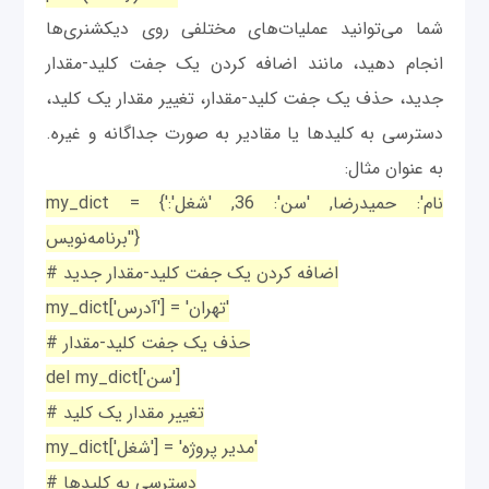
شما می‌توانید عملیات‌های مختلفی روی دیکشنری‌ها
انجام دهید، مانند اضافه کردن یک جفت کلید-مقدار
جدید، حذف یک جفت کلید-مقدار، تغییر مقدار یک کلید،
دسترسی به کلید‌ها یا مقادیر به صورت جداگانه و غیره.
به عنوان مثال:
my_dict = {'نام': حمیدرضا, 'سن': 36, 'شغل':
'برنامه‌نویس'}
# اضافه کردن یک جفت کلید-مقدار جدید
my_dict['آدرس'] = 'تهران'
# حذف یک جفت کلید-مقدار
del my_dict['سن']
# تغییر مقدار یک کلید
my_dict['شغل'] = 'مدیر پروژه'
# دسترسی به کلید‌ها