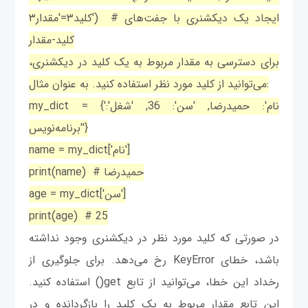
کلید۳='مقدار۳') # ایجاد یک دیکشنری با جفت‌های
کلید-مقدار
برای دسترسی به مقدار مربوط به یک کلید در دیکشنری،
می‌توانید از کلید مورد نظر استفاده کنید. به عنوان مثال:
my_dict = {'نام': حمیدرضا, 'سن': 36, 'شغل':
'برنامه‌نویس'}
name = my_dict['نام']
print(name) # حمیدرضا
age = my_dict['سن']
print(age) # 25
در صورتی که کلید مورد نظر در دیکشنری وجود نداشته
باشد، خطای KeyError رخ می‌دهد. برای جلوگیری از
رخداد این خطا، می‌توانید از تابع get() استفاده کنید.
این تابع مقدار مربوط به یک کلید را بازگردانده و در