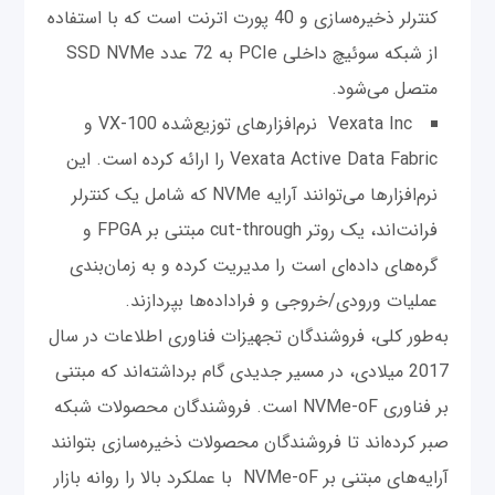
کنترلر ذخیره‌سازی و 40 پورت اترنت است که با استفاده
از شبکه سوئیچ داخلی PCIe به 72 عدد SSD NVMe
متصل می‌شود.
Vexata Inc نرم‌افزارهای توزیع‌شده VX-100 و
Vexata Active Data Fabric را ارائه کرده است. این
نرم‌افزارها می‌توانند آرایه NVMe که شامل یک کنترلر
فرانت‌اند، یک روتر cut-through مبتنی بر FPGA و
گره‌های داده‌ای است را مدیریت کرده و به زمان‌بندی
عملیات ورودی/خروجی و فراداده‌ها بپردازند.
به‌طور کلی، فروشندگان تجهیزات فناوری اطلاعات در سال
2017 میلادی، در مسیر جدیدی گام برداشته‌اند که مبتنی
بر فناوری NVMe-oF است. فروشندگان محصولات شبکه
صبر کرده‌اند تا فروشندگان محصولات ذخیره‌سازی بتوانند
آرایه‌های مبتنی بر NVMe-oF با عملکرد بالا را روانه بازار