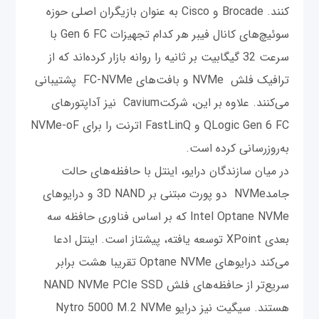
کنند. Brocade و Cisco به عنوان بازیگران اصلی حوزه
سوئیچ‌های کانال فیبر هر کدام تجهیزات Gen 6 FC با
سرعت 32 گیگابیت بر ثانیه را روانه بازار کرده‌اند که از
ترافیک فلش NVMe و بافت‌های FC-NVMe پشتیبانی
می‌کنند. علاوه بر این، شرکتCavium نیز آداپتورهای
QLogic Gen 6 FC و FastLinQ اترنت را برای NVMe-oF
به‌روزرسانی کرده است.
در میان سازندگان درایو، اینتل با حافظه‌های حالت
جامدNVMe دو پورت مبتنی بر 3D NAND و درایوهای
Intel Optane NVMe که بر اساس فناوری حافظه سه
بعدی XPoint توسعه یافته، پیشتاز است. اینتل ادعا
می‌‌کند درایو‌های Optane NVMe تقریبا هشت برابر
سریع‌تر از حافظه‌های فلش NAND NVMe PCIe SSD
هستند. سیگیت نیز درایو Nytro 5000 M.2 NVMe