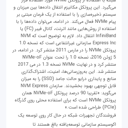
شبکه با استفاده از پروتکل NVMe مورد استفاده قرار
می‌گیرد. این پروتکل مکانیزم انتقال داده‌ها بین میزبان و
سیستم ذخیره‌سازی را با استفاده از یک فرمان مبتنی بر
پیام NVMe فعال می‌کند. در ادامه، می‌توان داده‌ها را با
استفاده از روش‌هایی مانند اترنت، کانال فیبر (FC) یا
InfiniBand انتقال داد. لازم به توضیح است که NVM
Express Inc سازمانی غیرانتفاعی است که نسخه 1.0
پروتکل NVMe را در مارس 2011 منتشر کرد. در ادامه، در
5 ژوئن 2016، نسخه 1.0 را تحت عنوان NVMe-oF
منتشر کرد و در نهایت NVMe نسخه 1.3 در می 2017
منتشر شد. این به‌روزرسانی‌ها، امنیت، اشتراک‌گذاری
منابع و پایداری درایو حالت جامد (SSD) را به میزان
قابل توجهی بهبود بخشیدند. سازمان NVM Express
می‌گوید: «تقریبا 90 درصد پروتکل NVMe-oF همان
پروتکل NVMe است که برای استفاده محلی روی گذرگاه
(PCIe) طراحی شده است.»
فروشندگان تجهیزات شبکه در حال کار روی توسعه یک
اکوسیستم سازمانی توسعه‌یافته بالغ هستند تا