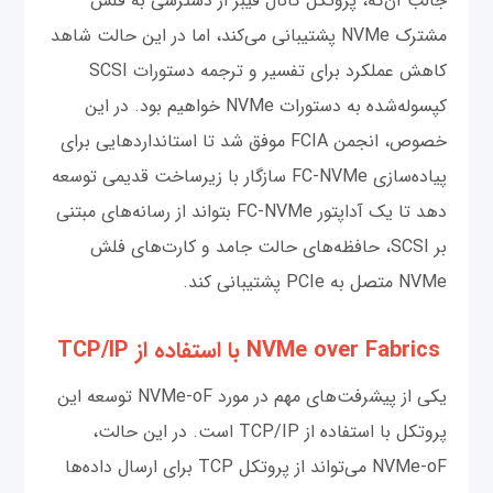
جالب آن‌که، پروتکل کانال فیبر از دسترسی به فلش
مشترک NVMe پشتیبانی می‌کند، اما در این حالت شاهد
کاهش عملکرد برای تفسیر و ترجمه دستورات SCSI
کپسوله‌شده به دستورات NVMe خواهیم بود. در این
خصوص، انجمن FCIA موفق شد تا استانداردهایی برای
پیاده‌سازی FC-NVMe سازگار با زیرساخت قدیمی توسعه
دهد تا یک آداپتور FC-NVMe بتواند از رسانه‌های مبتنی
بر SCSI، حافظه‌های حالت جامد و کارت‌های فلش
NVMe متصل به PCIe پشتیبانی کند.
NVMe over Fabrics با استفاده از TCP/IP
یکی از پیشرفت‌های مهم در مورد NVMe-oF توسعه این
پروتکل با استفاده از TCP/IP است. در این حالت،
NVMe-oF می‌تواند از پروتکل TCP برای ارسال داده‌ها