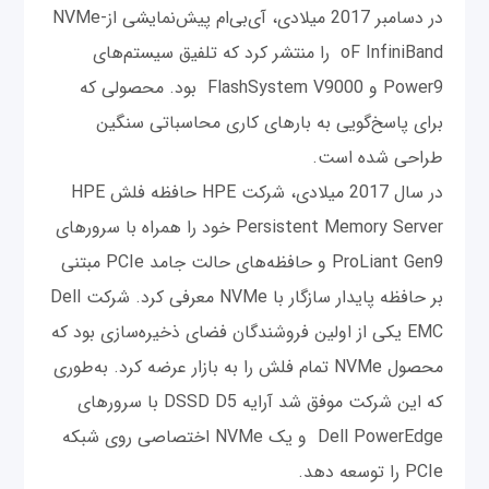
در دسامبر 2017 میلادی، آی‌بی‌ام پیش‌نمایشی ازNVMe-
oF InfiniBand را منتشر کرد که تلفیق سیستم‌های
Power9 و FlashSystem V9000 بود. محصولی که
برای پاسخ‌گویی به بارهای کاری محاسباتی سنگین
طراحی شده است.
در سال 2017 میلادی، شرکت HPE حافظه فلش HPE
Persistent Memory Server خود را همراه با سرورهای
ProLiant Gen9 و حافظه‌های حالت جامد PCIe مبتنی
بر حافظه پایدار سازگار با NVMe معرفی کرد. شرکت Dell
EMC یکی از اولین فروشندگان فضای ذخیره‌سازی بود که
محصول NVMe تمام فلش را به بازار عرضه کرد. به‌طوری
که این شرکت موفق شد آرایه DSSD D5 با سرورهای
Dell PowerEdge و یک NVMe اختصاصی روی شبکه
PCIe را توسعه دهد.