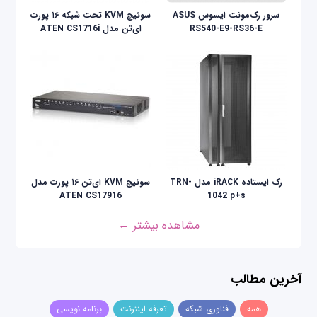
سرور رک‌مونت ایسوس ASUS
سوئیچ KVM تحت شبکه ۱۶ پورت
RS540-E9-RS36-E
ای‌تن مدل ATEN CS1716i
رک ایستاده iRACK مدل TRN-
سوئیچ KVM ای‌تن ۱۶ پورت مدل
ATEN CS17916
1042 p+s
مشاهده بیشتر ←
آخرین مطالب
همه
فناوری شبکه
تعرفه اینترنت
برنامه نویسی