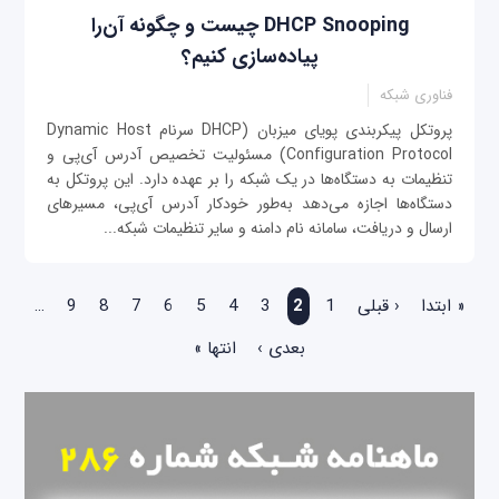
DHCP Snooping چیست و چگونه آن‌را
پیاده‌سازی کنیم؟
فناوری شبکه
پروتکل پیکربندی پویای میزبان (DHCP سرنام Dynamic Host
Configuration Protocol) مسئولیت تخصیص آدرس آی‌پی و
تنظیمات به دستگاه‌ها در یک شبکه را بر عهده دارد. این پروتکل به
دستگاه‌ها اجازه می‌دهد به‌طور خودکار آدرس آی‌پی، مسیرهای
ارسال و دریافت، سامانه نام دامنه و سایر تنظیمات شبکه...
صفحه‌ها
« ابتدا
‹ قبلی
1
2
3
4
5
6
7
8
9
…
بعدی ›
انتها »