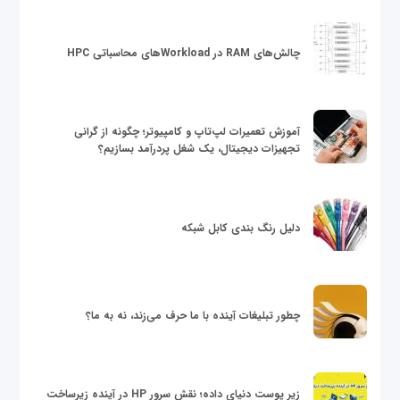
چالش‌های RAM در Workloadهای محاسباتی HPC
آموزش تعمیرات لپ‌تاپ و کامپیوتر؛ چگونه از گرانی
تجهیزات دیجیتال، یک شغل پردرآمد بسازیم؟
دلیل رنگ بندی کابل شبکه
چطور تبلیغات آینده با ما حرف می‌زند، نه به ما؟
زیر پوست دنیای داده؛ نقش سرور HP در آینده زیرساخت