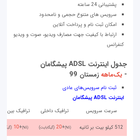
پشتیبانی 24 ساعته
سرویس های متنوع حجمی و نامحدود
امکان ثبت نام و پرداخت آنلاین
ارتباط با کیفیت جهت مصارف ویدیو، صوت و ویدیو
كنفرانس
جدول اینترنت ADSL
پیشگامان
99
-
یک‌ماهه
زمستان
ثبت نام سرویس‌های عادی
اینترنت ADSL پیشگامان
سرعت سرویس
ترافیک داخلی
ترافیک بین الم
10
+
20
+
512 کیلو بیت بر ثانیه
(گیگابایت)
(گیگابای
(%5)
(%5)