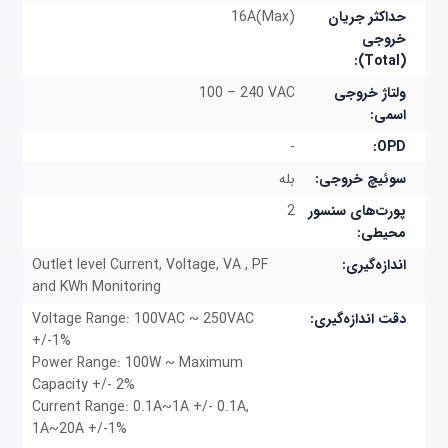
حداکثر جریان
16A(Max)
مهم‌ترین ویژگی‌های PE8208G
خروجی
(Total):
کنترل خروجی برق از راه دور (روشن، خاموش،
ولتاژ خروجی
100 – 240 VAC
چرخه برق) توسط خروجی‌های جداگانه
اسمی:
جریان، ولتاژ و kWH به‌صورت real-time با یک
-
OPD:
رابط کاربری مبتنی بر وب برای نظارت نمایش داده
سوئیچ خروجی:
بله
می‌شود.
پورت‌های سنسور
2
رابط های شبکه: TCP/IP, UDP, HTTP, HTTPS,
محیطی:
SSL, SMTP, DHCP, NTP, DNS, 10Base-
اندازه‌گیری:
Outlet level Current, Voltage, VA , PF
and KWh Monitoring
T/100Base-TX, auto sense, Ping, Telnet
دقت اندازه‌گیری:
Power-on sequencing- کاربران می‌توانند ترتیب
Voltage Range: 100VAC ~ 250VAC
+/-1%
روشن شدن و زمان تأخیر را برای هر پورت تنظیم کنند
Power Range: 100W ~ Maximum
تا تجهیزات به ترتیب روشن شوند و از آسیب رسیدن به
Capacity +/- 2%
Current Range: 0.1A~1A +/- 0.1A,
آن‌ها جلوگیری شود.
1A~20A +/-1%