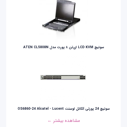
سوئيچ LCD KVM ای‌تن ۸ پورت مدل ATEN CL5808N
سوئیچ 24 پورتی آلکاتل لوسنت OS6860-24 Alcatel - Lucent
مشاهده بیشتر ←