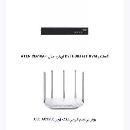
اکستندر DVI HDBaseT KVM ای‌تن مدل ATEN CE610AR
روتر بی‌سیم تی‌پی‌لینک آرچر C60 AC1350