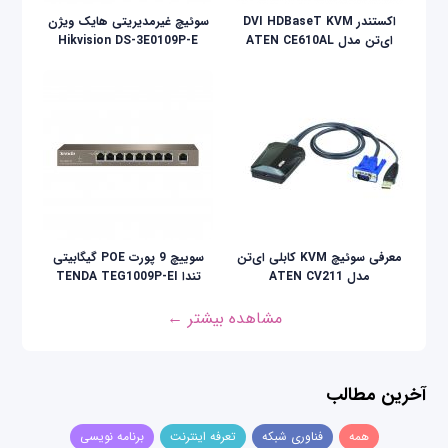
اکستندر DVI HDBaseT KVM
سوئیچ غیرمدیریتی هایک ویژن
ای‌تن مدل ATEN CE610AL
Hikvision DS-3E0109P-E
معرفی سوئیچ KVM کابلی ای‌تن
سوییچ 9 پورت POE گیگابیتی
مدل ATEN CV211
تندا TENDA TEG1009P-EI
مشاهده بیشتر ←
آخرین مطالب
همه
فناوری شبکه
تعرفه اینترنت
برنامه نویسی