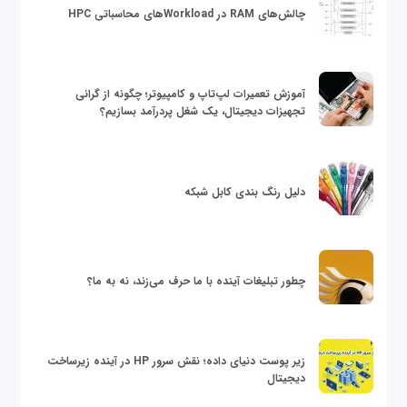
چالش‌های RAM در Workloadهای محاسباتی HPC
آموزش تعمیرات لپ‌تاپ و کامپیوتر؛ چگونه از گرانی
تجهیزات دیجیتال، یک شغل پردرآمد بسازیم؟
دلیل رنگ بندی کابل شبکه
چطور تبلیغات آینده با ما حرف می‌زند، نه به ما؟
زیر پوست دنیای داده؛ نقش سرور HP در آینده زیرساخت
دیجیتال