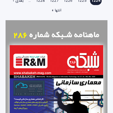
1224
1225
1226
1227
1228
…
بعدی ›
انتها »