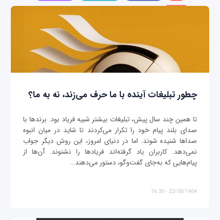
چطور تبلیغات آینده با ما حرف می‌زند، نه به ما؟
تا همین چند سال پیش، تبلیغات بیشتر شبیه فریاد بود. برندها با
صدای بلند پیام خود را تکرار می‌کردند تا شاید در میان انبوه
صداها شنیده شوند. اما در دنیای امروز، این روش دیگر جواب
نمی‌دهد. کاربران یاد گرفته‌اند فریادها را نشنوند. آن‌ها از
پیام‌هایی که به‌جای گفت‌وگو، دستور می‌دهند...
22/08/1404 - 16:30