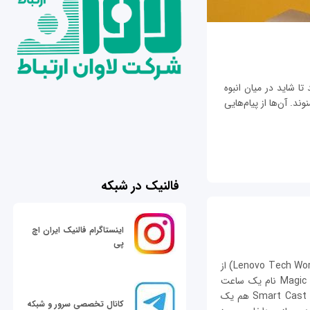
تا شاید در میان انبوه
ند. آن‌ها از پیام‌هایی
فالنیک در شبکه
اینستاگرام فالنیک ایران اچ
پی
لنوو در اولین رویداد فناوری جهانی خود (Lenovo Tech World 2015) از
دو دستگاه مفهومی‎ غیر عادی رونمایی کرد. Magic View نام یک ساعت
هوشمند است که از دو صفحه‌نمایش بهره مي‎برد و Smart Cast هم یک
کانال تخصصی سرور و شبکه