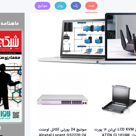
همه
رک
روتر
سوئیچ
سوئيچ LCD KVM ای‌تن ۱۶ پورت
سوئیچ 24 پورتی آلکاتل لوسنت
ATEN CL1016M
Alcatel-Lucent OS2220-24