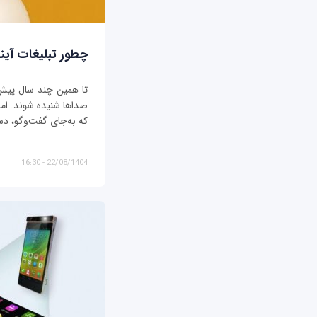
چطور تبلیغات آیند
تا همین چند سال پیش، ت
صداها شنیده شوند. اما د
که به‌جای گفت‌وگو، دس
22/08/1404 - 16:30