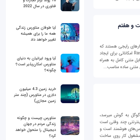
10 روند برتر تجارت و
فناوری در سال 2022
ت و هفتم
آیا طوفان متاورس زندگی
همه ما را برای همیشه
تغییر خواهد داد
کارهای رایجی هستند که
باید بتوانید با یک کامپیوتر انجام دهید. در Raspbian امکاناتی برای ایجاد
آیا ورود ایرانیان به دنیای
یل متنی کامل به همراه
متاورس امکان‌پذیر است؟
ی متنی ساده مناسب...
چگونه؟
خرید زمین 4.3 میلیون
دلاری در متاورس (چند متر
زمین مجازی)
به نظر می‎رسد بهترین خبرهایی که این روزها از گوگل به گوش می‎رسد،
متاورس چیست و چگونه
 جستجوگر اینترنتی چند وقتی است
زندگی مردم در جهان
خت لباس‌های هوشمند است و
دیجیتال را متحول خواهد
گل تایید کرده که با همکاری کوال‎کام مشغول کار روی ساخت
کرد؟