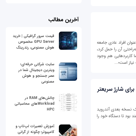
آخرین مطالب
قیمت سرور گرافیکی | خرید
GPU Server مخصوص
عنوان افراد عادی جامعه
هوش مصنوعی، رندرینگ
ه‌راحتی آن را حمل کرد،
ما کاربردهایی هم وجود
نیاز است؛...
سایت شرکتی حرفه‌ای؛
ویترین دیجیتال شما در
عصر جستجو و هوش
مصنوعی
چالش‌های RAM در
Workloadهای محاسباتی
ی آندرويدی به کمک نسخه بعدی آندرويد
HPC
ید USB Type-C قادر خواهند بود تا دستگاه خود را
آموزش تعمیرات لپ‌تاپ و
کامپیوتر؛ چگونه از گرانی