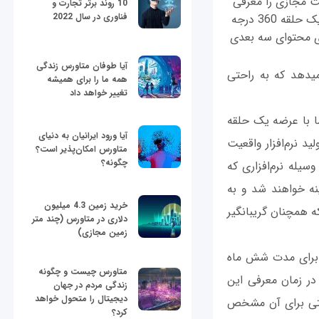
مبرداری واقعیت مجازی را معرفی
10 روند برتر تجارت و
فناوری در سال 2022
كرد. GoPro اعلام كرد که یک حلقه کاملا مستقل به همراه گوگل ساخته است. این دستگاه یک حلقه 360 درجه
اری محتوای سه بعدی
آیا طوفان متاورس زندگی
این حلقه 16 دوربینه، درست در محیط اکوسیستم قرار گرفته و به افراد این امکان را می‎دهد که به راحتی
همه ما را برای همیشه
تغییر خواهد داد
ار این صنعت است، اما با عرضه یک حلقه
آیا ورود ایرانیان به دنیای
ر خود را هم تقویت کند (Kolor یک شرکت تولید نرم‌افزار واقعیت
متاورس امکان‌پذیر است؟
چگونه؟
ی شد.) این دوربین‎ها به‎طور خودكار به وسیله نرم‌افزاری كه
می‎شوند و فیلم‎های گرفته شده بهینه خواهند شد و به
خرید زمین 4.3 میلیون
لطف این پیوستگی کاربران باتری با طول عمر بیشتری را در اختیار خواهند داشت (مشکلی که همچنان گریبان‎گیر
دلاری در متاورس (چند متر
زمین مجازی)
ریع» برای مدت شش ماه
متاورس چیست و چگونه
در زمان معرفی این
زندگی مردم در جهان
دیجیتال را متحول خواهد
متی برای آن مشخص
کرد؟