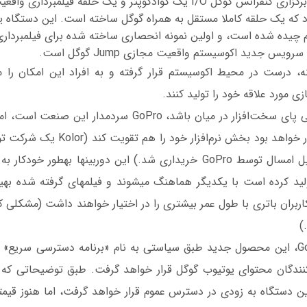
GoPro در اولین روز برگزاری کنفرانس گوگل I/O یک کوادکوپتر و یک حلقه فیل
نار هم چیده شده است، و اولین نمونه انحصاری ساخته شده برای فیلمبرد
یس جدید اکوسیستم واقعیت مجازی Jump گوگل است.
 مورد علاقه خود را تولید کنند.
شکی نیست که وقتی پای سخت‌افزار در میان باشد، GoPro سردمد
پرش این شركت قادر خواهد بود بخش نرم‌افزا
مجازی است که اوایل امسال توسط GoPro خریدار
گوگل برای Jump تولید کرده است با یکدیگر هماهنگ 
بر اساس اعلام GoPro، این محصول جدید طبق سیاستی به نام «برنامه دسترسی س
یدکنندگان محتوای یوتیوب گوگل قرار خواهد گرفت. طبق توضیحاتی که 
ن دستگاه به زودی در دسترس عموم قرار خواهد گرفت، اما هنوز قی