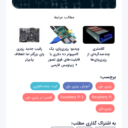
مطالب مرتبط
کلاستری
ویدیو: رزبری‌پای، یک
رقیب جدید رزبری
چندصدگره‌ای از
کامپیوتر ده دلاری با
پای بزرگتر اما انعطاف
رزبری‌پای‌ها
قابلیت‌های فوق تصور
پذیرتر
+ زیرنویس فارسی
برچسب:
رزبری پای
آموزش رزبری پای
کیت سخت‌افزاری
Raspberry Pi
Raspberry Pi 2
آفیس در رزبری پای
رزبری-پای
به اشتراک گذاری مطلب: