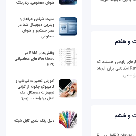
هوش مصنوعی، رندرینگ
سایت شرکتی حرفه‌ای؛
ویترین دیجیتال شما در
عصر جستجو و هوش
مصنوعی
ت و هفتم
چالش‌های RAM در
Workloadهای محاسباتی
کارهای رایجی هستند که
HPC
باید بتوانید با یک کامپیوتر انجام دهید. در Raspbian امکاناتی برای ایجاد
ل متنی...
آموزش تعمیرات لپ‌تاپ و
کامپیوتر؛ چگونه از گرانی
تجهیزات دیجیتال، یک
شغل پردرآمد بسازیم؟
ست و ششم
دلیل رنگ بندی کابل شبکه
در این قسمت، توضیح می‌دهیم چگونه می‌توان یک MP3 player روی Pi