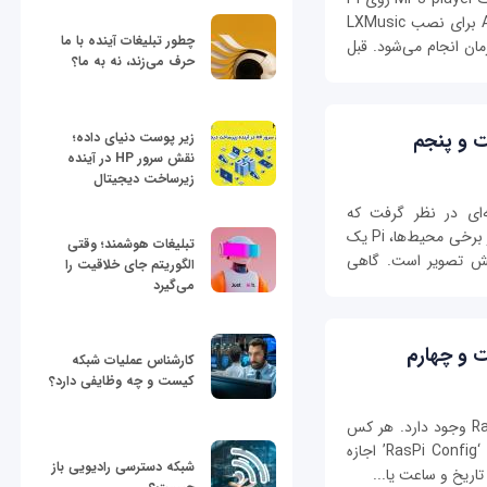
نصب کرد. از مدیر برنامه‌های Raspbian یعنی Apt برای نصب LXMusic
چطور تبلیغات آینده با ما
فرمان انجام می‌شود. قبل
حرف می‌زند، نه به ما؟
ت و پنجم
زیر پوست دنیای داده؛
نقش سرور HP در آینده
زیرساخت دیجیتال
ه‌ای در نظر گرفت که
می‌توانید عکس‌های خود را روی آن ذخیره کنید. در برخی محیط‌ها، Pi یک
تبلیغات هوشمند؛ وقتی
ایش تصویر است. گاهی
الگوریتم جای خلاقیت را
می‌گیرد
ت و چهارم
کارشناس عملیات شبکه
کیست و چه وظایفی دارد؟
یک ابزار پیکربندی مربوط به سیستم‌عامل Raspbian وجود دارد. هر کس
Raspbian را نصب کند، این ابزار را قبل از این‌که ‘RasPi Config’ اجازه
شبکه دسترسی رادیویی باز
تاریخ و ساعت یا...