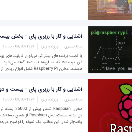
آشنایی و کار با رزبری پای - بخش بیس
سارا بصیری
پرونده ویژه
04/03/1394 - 15:55
این برنامه‌ها که به آن‌ها «بسته» گفته می‌شود، 
هستند. مخزن Raspberry Pi شامل انواع زیادی از نرم‌افزارها است...
آشنایی و کار با رزبری پای - بیست و دو
سارا بصیری
پرونده ویژه
03/03/1394 - 15:00
مخزن Raspbian شامل
کل بدنه سیستم‌عامل Raspbian 
واضح‌تر شدن این مطلب یک نمونه را توضیح می‌ده