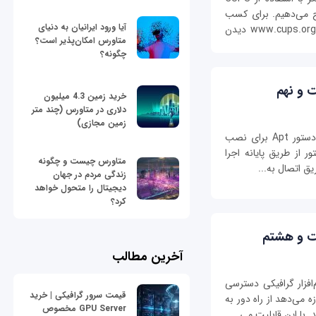
Common Unix Printing S) شرح می‌دهیم. برای کسب
آیا ورود ایرانیان به دنیای
اطلاعات بیش‌تر درباره CUPS می‌توانید از سایت www.cups.org دیدن
متاورس امکان‌پذیر است؟
چگونه؟
ت و نهم
خرید زمین 4.3 میلیون
دلاری در متاورس (چند متر
زمین مجازی)
اگر تازه کار با لینوکس را آغاز کرده‌اید، استفاده از دستور Apt برای نصب
ر از طریق پایانه اجرا
متاورس چیست و چگونه
یق اتصال به...
زندگی مردم در جهان
دیجیتال را متحول خواهد
کرد؟
ست و هشتم
آخرین مطالب
Virtual Network Computing) نرم‌‌افزار گرافیکی دسترسی
قیمت سرور گرافیکی | خرید
 می‌دهد از راه دور به
GPU Server مخصوص
با این قابلیت می‌...