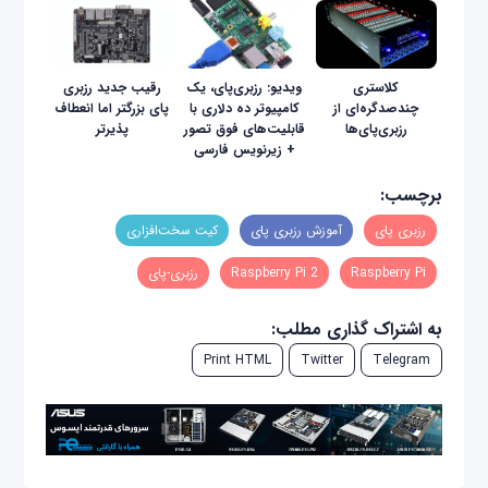
کلاستری
ویدیو: رزبری‌پای، یک
رقیب جدید رزبری
چندصدگره‌ای از
کامپیوتر ده دلاری با
پای بزرگتر اما انعطاف
رزبری‌پای‌ها
قابلیت‌های فوق تصور
پذیرتر
+ زیرنویس فارسی
برچسب:
رزبری پای
آموزش رزبری پای
کیت سخت‌افزاری
Raspberry Pi
Raspberry Pi 2
رزبری-پای
به اشتراک گذاری مطلب:
Print HTML
Twitter
Telegram