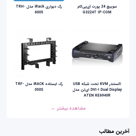
سوییچ 24 پورت آی‌پی‌کام
رک دیواری iRack مدل TRH-
6005
G3224T IP-COM
اکستندر KVM تحت شبکه USB
رک ایستاده iRACK مدل TRF-
DVI-I Dual Display ای‌تن مدل
0505
ATEN KE6940R
مشاهده بیشتر ←
آخرین مطالب