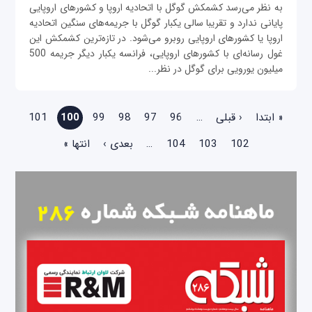
به نظر می‌رسد کشمکش گوگل با اتحادیه اروپا و کشورهای اروپایی
پایانی ندارد و تقریبا سالی یکبار گوگل با جریمه‌های سنگین اتحادیه
اروپا یا کشورهای اروپایی روبرو می‌شود. در تازه‌ترین کشمکش این
غول رسانه‌ای با کشورهای اروپایی، فرانسه یکبار دیگر جریمه 500
میلیون یورویی برای گوگل در نظر...
صفحه‌ها
« ابتدا
‹ قبلی
…
96
97
98
99
100
101
102
103
104
…
بعدی ›
انتها »