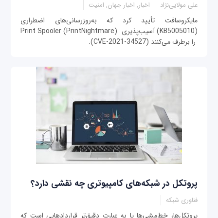
علی مولایی‌نژاد
اخبار, اخبار جهان, امنیت
مایکروسافت تأیید کرد که به‌روزرسانی‌های اضطراری
(KB5005010) آسیب‌پذیری Print Spooler (PrintNightmare)
را برطرف می‌کنند (CVE-2021-34527).
پروتکل در شبکه‌های کامپیوتری چه نقشی دارد؟
فناوری شبکه
پروتکل‌ها، خط‌مشی‌ها یا به عبارت دقیق‌تر قراردادهایی است که