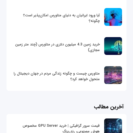
آیا ورود ایرانیان به دنیای متاورس امکان‌پذیر است؟
چگونه؟
خرید زمین 4.3 میلیون دلاری در متاورس (چند متر زمین
مجازی)
متاورس چیست و چگونه زندگی مردم در جهان دیجیتال را
متحول خواهد کرد؟
آخرین مطالب
قیمت سرور گرافیکی | خرید GPU Server مخصوص
هوش مصنوعی، رندرینگ