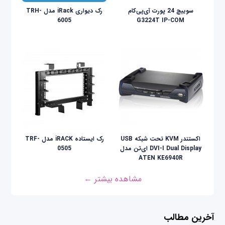
سوییچ 24 پورت آی‌پی‌کام
رک دیواری iRack مدل TRH-
6005
G3224T IP-COM
اکستندر KVM تحت شبکه USB
رک ایستاده iRACK مدل TRF-
DVI-I Dual Display ای‌تن مدل
0505
ATEN KE6940R
مشاهده بیشتر ←
آخرین مطالب