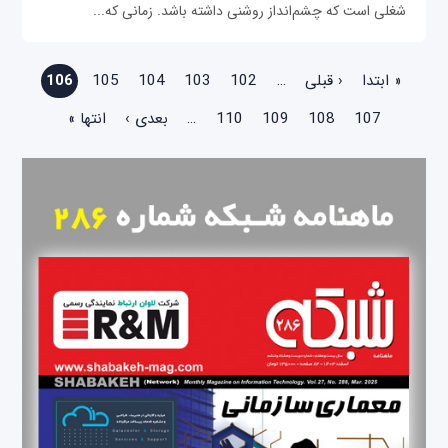
شغلی است که چشم‌انداز روشنی داشته باشد. زمانی که...
صفحه‌ها
« ابتدا
‹ قبلی
…
102
103
104
105
106
107
108
109
110
…
بعدی ›
انتها »