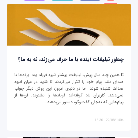
چطور تبلیغات آینده با ما حرف می‌زند، نه به ما؟
تا همین چند سال پیش، تبلیغات بیشتر شبیه فریاد بود. برندها با
صدای بلند پیام خود را تکرار می‌کردند تا شاید در میان انبوه
صداها شنیده شوند. اما در دنیای امروز، این روش دیگر جواب
نمی‌دهد. کاربران یاد گرفته‌اند فریادها را نشنوند. آن‌ها از
پیام‌هایی که به‌جای گفت‌وگو، دستور می‌دهند...
22/08/1404 - 16:30