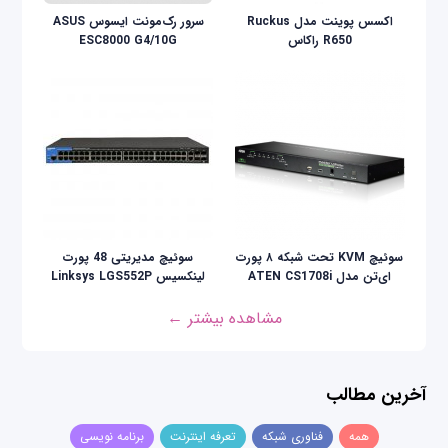
اکسس پوینت مدل Ruckus
سرور رک‌مونت ایسوس ASUS
R650 راکاس
ESC8000 G4/10G
سوئیچ KVM تحت شبکه ۸ پورت
سوئیچ مدیریتی 48 پورت
ای‌تن مدل ATEN CS1708i
لینکسیس Linksys LGS552P
مشاهده بیشتر ←
آخرین مطالب
همه
فناوری شبکه
تعرفه اینترنت
برنامه نویسی