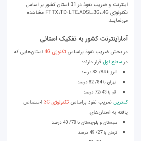
اینترنت و ضریب نفوذ در 31 استان کشور بر اساس
تکنولوژی FTTX،TD-LTE،ADSL،3G،،4G مشاهده
می‌نمایید.
آماراینترنت کشور به تفکیک استانی
در بخش ضریب ‌نفوذ براساس
تکنوژی 4G
استان‌هایی که
در
سطح اول
قرار دارند:
البرز با 84/ 83 درصد
تهران با 84/ 82 درصد
قم با 72/43 درصد
کمترین
ضریب نفوذ براساس
تکنولوژی 3G
اختصاص
یافته به استان‌های:
سیستان و بلوچستان با 78/ 43 درصد
کرمان با 27/ 49 درصد