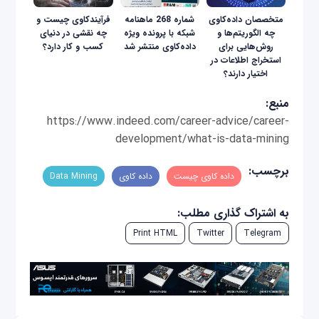
متخصصان داده‌کاوی
شماره 268 ماهنامه
فرآیندکاوی چیست و
چه الگوریتم‌ها و
شبکه با پرونده ویژه
چه نقشی در دنیای
روش‌هایی برای
داده‌کاوی منتشر شد
کسب و کار دارد؟
استخراج اطلاعات در
اختیار دارند؟
منبع:
https://www.indeed.com/career-advice/career-
development/what-is-data-mining
برچسب:
داده‌ کاوی چیست
داده‌ کاوی
Data Mining
به اشتراک گذاری مطلب:
Print HTML
Twitter
Telegram