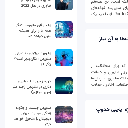
10 روند برتر تجارت و
افته است. این سیستم
فناوری در سال 2022
برای مدیریت شبکه‌های
کوچک و بزرگ فراهم می‌کند. برای شروع کار با RouterOS، ابتدا باید یک
آیا طوفان متاورس زندگی
همه ما را برای همیشه
تغییر خواهد داد
ا به آن نیاز
آیا ورود ایرانیان به دنیای
متاورس امکان‌پذیر است؟
چگونه؟
 که برای محافظت از
جرایم سایبری و حملات
ات سایبری، سازمان‌ها
خرید زمین 4.3 میلیون
طلاعات، اخاذی، حملات
دلاری در متاورس (چند متر
زمین مجازی)
متاورس چیست و چگونه
ه ویژه آپاچی هدوپ
زندگی مردم در جهان
دیجیتال را متحول خواهد
کرد؟