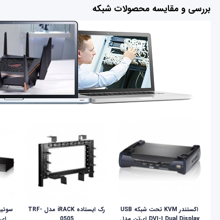
بررسی و مقایسه محصولات شبکه
اکستندر KVM تحت شبکه USB
رک ایستاده iRACK مدل TRF-
DVI-I Dual Display ای‌تن مدل
0505