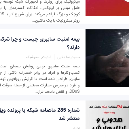
میکروتیک برای روترها و تجهیزات شبکه توسعه ی
عامل مبتنی بر لینوکس، امکانات گسترده‌ای را 
روتر میکروتیک یا یک ماشین...
بیمه امنیت سایبری چیست و چرا شرکت‌ه
دارند؟
حمیدرضا تائبی
امنیت, عصرشبکه
بیمه امنیت سایبری نوعی پوشش بیمه‌ای است
کسب‌وکارها و افراد در برابر خسارات ناشی از 
سایبری طراحی شده است. با افزایش روزافزون تهدید
و افراد در معرض خطرات مختلفی از جمله سرقت ا
DDoS، و نقض داده‌ها قرار...
شماره 285 ماهنامه شبکه با پروند
منتشر شد
اخبار