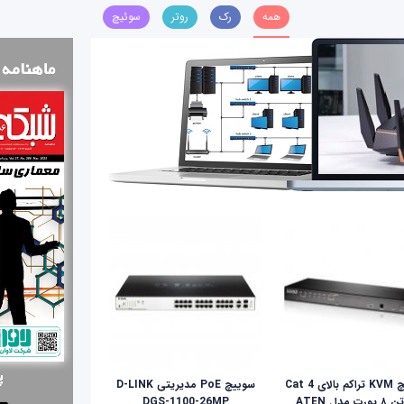
همه
رک
روتر
سوئیچ
سوئیچ KVM تراکم بالای Cat 4
سوییچ PoE مدیریتی D-LINK
ای‌تن ۸ پورت مدل ATEN
DGS-1100-26MP