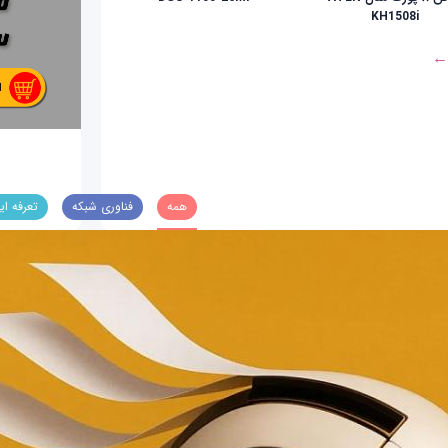
KH1508i
 ←
همه
فناوری شبکه
تعرفه ای