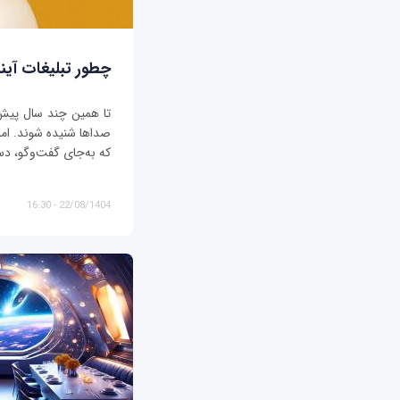
چطور تبلیغات آیند
تا همین چند سال پیش، ت
صداها شنیده شوند. اما د
که به‌جای گفت‌وگو، دس
22/08/1404 - 16:30