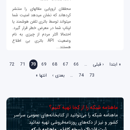
محققان اروپايی مقاله‎ای را منتشر
کرده‎اند که نشان می‎دهد امنیت شما
می‎تواند توسط باتری تلفن هوشمند یا
لپ‎تاپ شما در معرض خطر قرار گیرد.
احتمالا اکثر مردم از چیزی به نام
وضعیت API باتری بی اطلاع
هستند...
صفحه‌ها
« ابتدا
‹ قبلی
…
66
67
68
69
70
71
72
73
74
…
بعدی ›
انتها »
ماهنامه شبکه را از کجا تهیه کنیم؟
ماهنامه شبکه را می‌توانید از کتابخانه‌های عمومی سراسر
کشور و نیز از دکه‌های روزنامه‌فروشی تهیه نمائید.
ثبت اشتراک نسخه کاغذی ماهنامه شبکه