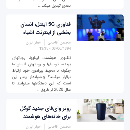
بعدی تبدیل می‎کند...
فناوری 5G اینتل، انسان
بخشی از اینترنت اشیاء
محسن آقاجانی
اخبار ایران
03/06/1394 - 13:35
تلفن‎های هوشمند، لپ‎تاپ‎ها، روبات‎های
پرنده، اتومبیل‎ها و روبات‎های انسان‌نما
چگونه با محیط پیرامون خود ارتباط
برقرار می‎کنند؟ چشم‌انداز اینتل این
است که این دستگاه‎ها می‎توانند تا
سال 2020 از طریق...
روتر وای‌فای جدید گوگل
برای خانه‌های هوشمند
محسن آقاجانی
اخبار ایران