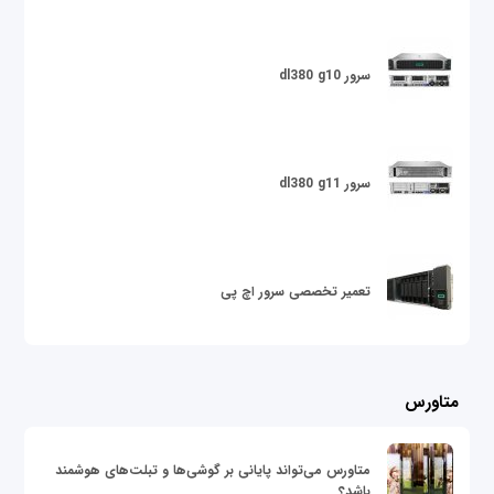
سرور dl380 g10
سرور dl380 g11
تعمیر تخصصی سرور اچ پی
متاورس
متاورس می‌تواند پایانی بر گوشی‌ها و تبلت‌های هوشمند
باشد؟