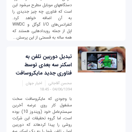
دستگاه‎های موبایل مطرح می‎شود این
است که فناوری چه چيز جدیدی را
به آن اضافه خواهد کرد.
کنفرانس‌های I/O گوگل و WWDC
اپل از جمله رویدادهایی هستند که
همه ساله به قسمتی از این پرسش...
تبدیل دوربين تلفن به
اسکنر سه بعدی توسط
فناوری جدید مایکروسافت
محسن آقاجانی
اخبار جهان
04/06/1394 - 18:45
با وجودی که مایکروسافت سخت
مشغول کار روی عرضه آخرین
سیستم‌عامل خود (ویندوز 10) بوده
است، اما گروه تحقيقات این شركت
روشی را پیدا کرده‎اند که دوربين
اصلی تلفن شما را به یک اسکنر سه