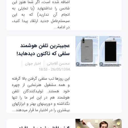
اضافه شده است، اگر شما هنوز این
شانس را نداشته‎اید (یا تمایلی به
انجام آن ندارید) که به این
سیستم‌عامل جدید ارتقاء پیدا کنید،
در ادامه...
عجیب‎ترین تلفن هوشمند
سلفی که تاکنون دیده‎اید!
محسن آقاجانی
اخبار جهان
26/05/1394 - 18:53
این روزها تب سلفی گرفتن بالا گرفته
و همه مشغول هنرنمایی از چهره
خود هستند. تولیدکنندگان تلفن
هوشمند هم در این امر ما را تنها
نگذاشته و دوربين‎های بهتر و ابزارک‎های
بیشتری را در اختیار ما قرار می‎دهند...