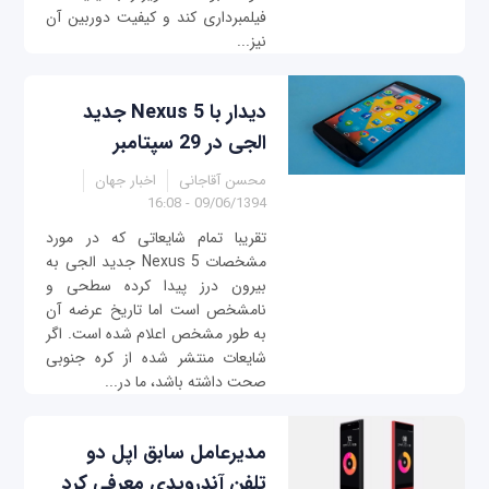
فیلم‎برداری کند و کیفیت دوربين آن
نیز...
دیدار با Nexus 5 جدید
ال‎جی در 29 سپتامبر
محسن آقاجانی
اخبار جهان
09/06/1394 - 16:08
تقريبا تمام شایعاتی که در مورد
مشخصات Nexus 5 جدید ال‎جی به
بیرون درز پیدا کرده سطحی و
نامشخص است اما تاریخ عرضه آن
به طور مشخص اعلام شده است. اگر
شایعات منتشر شده از کره جنوبی
صحت داشته باشد، ما در...
مدیرعامل سابق اپل دو
تلفن آندرويدی معرفی کرد