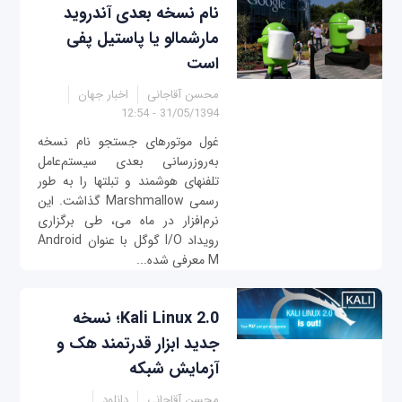
نام نسخه بعدی آندرويد
مارشمالو یا پاستیل پفی
است
محسن آقاجانی
اخبار جهان
31/05/1394 - 12:54
غول موتورهای جستجو نام نسخه
به‌روزرسانی بعدی سیستم‌عامل
تلفن‎های هوشمند و تبلت‎ها را به طور
رسمی ‎ Marshmallowگذاشت. این
نرم‌افزار در ماه می‎، طی برگزاری
رویداد I/O گوگل با عنوان Android
M معرفی شده...
Kali Linux 2.0؛ نسخه
جدید ابزار قدرتمند هک و
آزمايش شبکه
محسن آقاجانی
دانلود