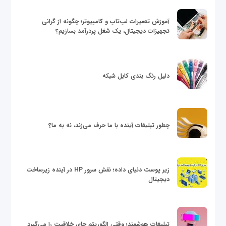
آموزش تعمیرات لپ‌تاپ و کامپیوتر؛ چگونه از گرانی
تجهیزات دیجیتال، یک شغل پردرآمد بسازیم؟
دلیل رنگ بندی کابل شبکه
چطور تبلیغات آینده با ما حرف می‌زند، نه به ما؟
زیر پوست دنیای داده؛ نقش سرور HP در آینده زیرساخت
دیجیتال
تبلیغات هوشمند؛ وقتی الگوریتم جای خلاقیت را می‌گیرد