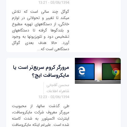
03/06/1394 - 13:21
گوگل چند سالی است که تلاش
می‎کند تا تغییر و تحولاتی در لوازم
خانگی، از دستگاه‎های تهویه مطبوع
و بلندگوها گرفته تا دستگاه‎های
تشخیص دود و تلویزیون‎ها به وجود
آورد. حالا هدف بعدی گوگل
دستگاهی است که...
مرورگر کروم سریع‌تر است یا
مایکروسافت ایج؟
محسن آقاجانی
شاهراه اطلاعات
02/06/1394 - 12:23
طی گذشت سال‎ها، از محبوبیت
مرورگر معروف شرکت مایکروسافت،
اینترنت اکسپلورر به شدت کاسته
شده است. علی‎رغم اینکه مایکروسافت