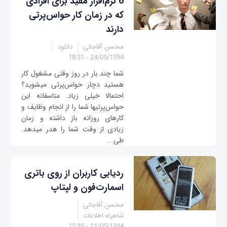
6 نرم‌افزار مفید برای افرادی
که در زمان کار حواس‌پرتی
دارند
محسن آقاجانی
دانلود
24/05/1394 - 18:31
شما چند بار در روز وقتی مشغول كار
هستید دچار حواس‌پرتی می‎شوید؟
احتمالا خیلی زیاد. متاسفانه این
حواس‌پرتی‎ها شما را از انجام وظایف و
کارهای روزانه باز داشته و زمان
زیادی از وقت شما را هدر می‎دهد.
طی...
ردیابی کاربران از روی باتری
اسمارت‌فون و لپ‎تاپ
محسن آقاجانی
شاهراه اطلاعات
21/05/1394 - 12:30