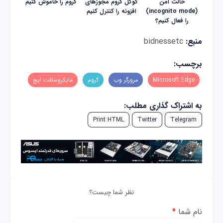
حالت امن
گوگل کروم مجوزهای
کروم را خاموش کنیم
(incognito mode)
افزونه را کنترل کنیم
را فعال کنیم؟
منبع:
bidnessetc
برچسب:
Microsoft Edge
مرورگر وب
کروم
مایکروسافت ایج
به اشتراک گذاری مطلب:
Print HTML
Twitter
Telegram
نظر شما چیست؟
نام شما
*