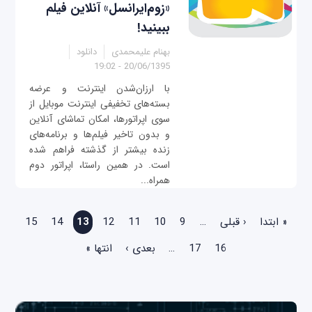
«زوم‌ایرانسل» آنلاین فیلم
ببینید!
بهنام علیمحمدی
دانلود
20/06/1395 - 19:02
با ارزان‌شدن اینترنت و عرضه
بسته‌های تخفیفی اینترنت موبایل از
سوی اپراتورها، امکان تماشای آنلاین
و بدون تاخیر فیلم‌ها و برنامه‌های
زنده بیشتر از گذشته فراهم شده
است. در همین راستا، اپراتور دوم
همراه...
صفحه‌ها
« ابتدا
‹ قبلی
…
9
10
11
12
13
14
15
16
17
…
بعدی ›
انتها »