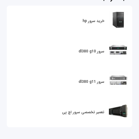
خرید سرور hp
سرور dl380 g10
سرور dl380 g11
تعمیر تخصصی سرور اچ پی