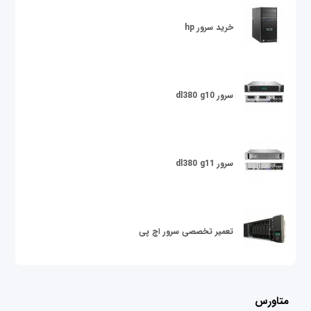
خرید سرور hp
سرور dl380 g10
سرور dl380 g11
تعمیر تخصصی سرور اچ پی
متاورس