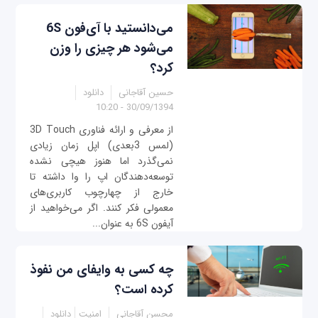
می‌دانستید با آی‌فون 6S
می‌شود هر چیزی را وزن
کرد؟
حسین آقاجانی
دانلود
30/09/1394 - 10:20
از معرفی و ارائه فناوری 3D Touch
(لمس 3بعدی) اپل زمان زیادی
نمی‌گذرد اما هنوز هیچی نشده
توسعه‌دهندگان اپ را وا داشته تا
خارج از چهارچوب کاربری‌های
معمولی فکر کنند. اگر می‌خواهید از
آیفون 6S به عنوان...
چه کسی به وای‎فای من نفوذ
کرده است؟
محسن آقاجانی
امنیت
دانلود