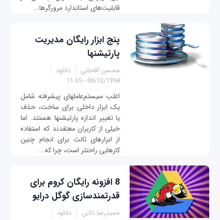
قابلیت‌های استاندارد مرورگرها...
پنج ابزار رایگان مديريت
پارتيشن‎ها
محسن آقاجانی
دانلود
06/12/1394 - 11:35
اغلب سیستم‌عامل‎های پیشرفته شامل
یک ابزار داخلی برای ساخت، حذف
یا تغییر اندازه پارتيشن‎ها هستند. اما
خیلی از کاربران معتقدند که استفاده
از ابزارهای ثالث برای انجام چنین
کارهایی راحت‎تر است، چرا که...
8 افزونه رایگان کروم برای
قدرتمندسازی گوگل درایو
حمیدرضا تائبی
دانلود