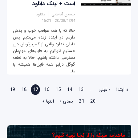
است + لینک دانلود
حسین آقاجانی
دانلود
20/08/1394 - 16:21
حالا که با همه‌ عواقب خوب و بدش
داریم در آینده زنده می‌کنیم پس
دلیلی ندارد وقتی از کامپیوترمان دور
هستیم نتوانیم به فایل‌های مهم‌مان
دسترسی داشته باشیم. حالا به لطف
گوگل درایو همه فایل‌ها همیشه با
ما...
صفحه‌ها
« ابتدا
‹ قبلی
…
13
14
15
16
17
18
19
20
21
بعدی ›
انتها »
ماهنامه شبکه را از کجا تهیه کنیم؟