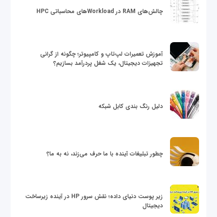
چالش‌های RAM در Workloadهای محاسباتی HPC
آموزش تعمیرات لپ‌تاپ و کامپیوتر؛ چگونه از گرانی
تجهیزات دیجیتال، یک شغل پردرآمد بسازیم؟
دلیل رنگ بندی کابل شبکه
چطور تبلیغات آینده با ما حرف می‌زند، نه به ما؟
زیر پوست دنیای داده؛ نقش سرور HP در آینده زیرساخت
دیجیتال