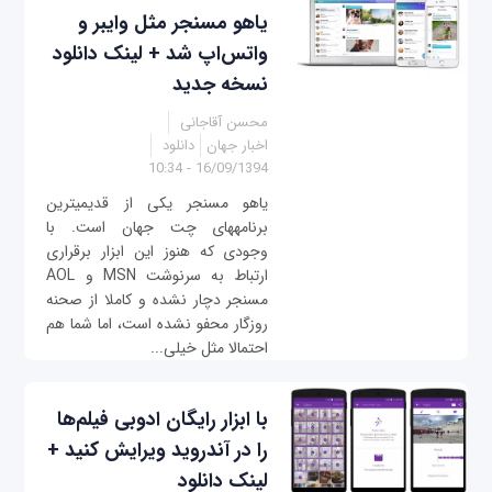
یاهو مسنجر مثل وایبر و
واتس‌اپ شد + لینک دانلود
نسخه جدید
محسن آقاجانی
اخبار جهان
دانلود
16/09/1394 - 10:34
یاهو مسنجر یکی از قدیمی‎‎ترین
برنامه‎های چت جهان است. با
وجودی که هنوز این ابزار برقراری
ارتباط به سرنوشت MSN و AOL
مسنجر دچار نشده و کاملا از صحنه
روزگار محفو نشده است، اما شما هم
احتمالا مثل خیلی‎...
با ابزار رایگان ادوبی فیلم‌ها
را در آندروید ویرایش کنید +
لینک دانلود