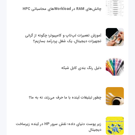
چالش‌های RAM در Workloadهای محاسباتی HPC
آموزش تعمیرات لپ‌تاپ و کامپیوتر؛ چگونه از گرانی
تجهیزات دیجیتال، یک شغل پردرآمد بسازیم؟
دلیل رنگ بندی کابل شبکه
چطور تبلیغات آینده با ما حرف می‌زند، نه به ما؟
زیر پوست دنیای داده؛ نقش سرور HP در آینده زیرساخت
دیجیتال