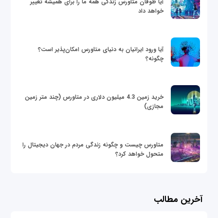
آیا طوفان متاورس زندگی همه ما را برای همیشه تغییر
خواهد داد
آیا ورود ایرانیان به دنیای متاورس امکان‌پذیر است؟
چگونه؟
خرید زمین 4.3 میلیون دلاری در متاورس (چند متر زمین
مجازی)
متاورس چیست و چگونه زندگی مردم در جهان دیجیتال را
متحول خواهد کرد؟
آخرین مطالب