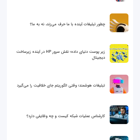
چطور تبلیغات آینده با ما حرف می‌زند، نه به ما؟
زیر پوست دنیای داده؛ نقش سرور HP در آینده زیرساخت
دیجیتال
تبلیغات هوشمند؛ وقتی الگوریتم جای خلاقیت را می‌گیرد
کارشناس عملیات شبکه کیست و چه وظایفی دارد؟