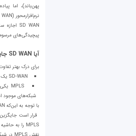
پهن‌باند)، اما پی
SD WAN اج
پیچیدگی‌های مرسوم م
آیا SD WAN جایگزینی برای MPLS است؟
برای درک بهتر تفاوت
SD-WAN یک فناوری پوششی (overlay) است.
شبکه‌های موجود 