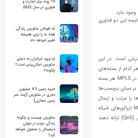
10 روند برتر تجارت و
فناوری در سال 2022
دیدگاه‌های مختلفی در مورد تأثیر‌ SD-WAN بر آینده شبکه‌های کامپیوتری و به ویژه MPLS وجود دارد.
ایسه این دو فناوری
آیا طوفان متاورس زندگی
همه ما را برای همیشه
تغییر خواهد داد
ترنتی است. در این
آیا ورود ایرانیان به دنیای
متاورس امکان‌پذیر است؟
 کدام از بسته‌های
چگونه؟
آی‌پی به صورت جداگانه ارسال می‌شوند و باید به‌‌طور جداگانه بررسی و مسیریابی شوند. در MPLS هر بسته
بر مبنای برچسب‌ها
خرید زمین 4.3 میلیون
دلاری در متاورس (چند متر
ا را مرتب و ارسال
زمین مجازی)
می‌کنند. به همین دلیل نیازی نیست تک تک بسته‌ها بررسی شوند. با استفاده از MPLS اپراتورهای شبکه
می‌توانند خدمات مختلفی مانند ترافیک بلادرنگ (real time) و تضمین کیفیت سرویس (QoS) ارائه دهند
متاورس چیست و چگونه
زندگی مردم در جهان
دیجیتال را متحول خواهد
کرد؟