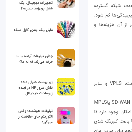
تجهیزات دیجیتال، یک
 هدف شبکه گسترده
شغل پردرآمد بسازیم؟
ها و پیچیدگی‌ها کم شود.
 از آن هزینه‌ها و
دلیل رنگ بندی کابل شبکه
چطور تبلیغات آینده با ما
حرف می‌زند، نه به ما؟
زیر پوست دنیای داده؛
MPLS یکی از گزینه‌های رایج زیرساختی برای اتصال شبکه SD-WAN به اینترنت، VPLS و سایر
نقش سرور HP در آینده
زیرساخت دیجیتال
با توجه به این‌که SD-WAN و MPLS دو فناوری متفاوت هستند، منطقی نیست که بگوییم SD-WAN یاMPLS
 SD-WAN قرار نیست جایگزین MPLS شود، این امکان وجود دارد تا
تبلیغات هوشمند؛ وقتی
الگوریتم جای خلاقیت را
MPLS را به حاشیه رانده و پایانی برای MPLS باشد؟ ممکن است فراگیر شدن SD WAN باعث کم‌رنگ شدن
می‌گیرد
MPLS نمی‌شود. سازمان‌ها بازهم برای مدت زمان