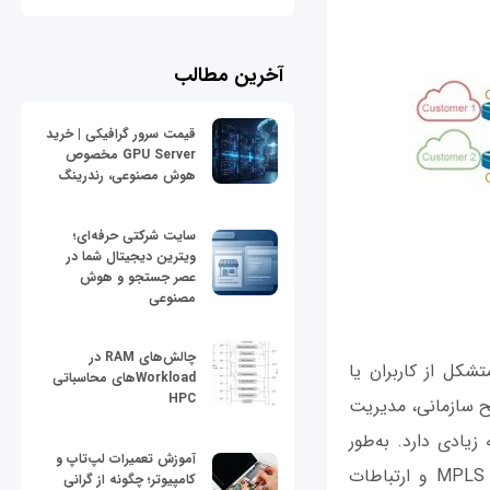
آخرین مطالب
قیمت سرور گرافیکی | خرید
GPU Server مخصوص
هوش مصنوعی، رندرینگ
سایت شرکتی حرفه‌ای؛
ویترین دیجیتال شما در
عصر جستجو و هوش
مصنوعی
چالش‌های RAM در
ام Enterprise Wide Area Network شبکه‌ای متشکل از کاربران یا
Workloadهای محاسباتی
HPC
ح سازمانی، مدیریت
یکدیگر هزینه زیادی دارد. به‌طور
آموزش تعمیرات لپ‌تاپ و
مثال، می‌توان روترها را طوری پیکربندی کرد که از شبکه ترکیبی استفاده کنند (ترکیب MPLS و ارتباطات
کامپیوتر؛ چگونه از گرانی