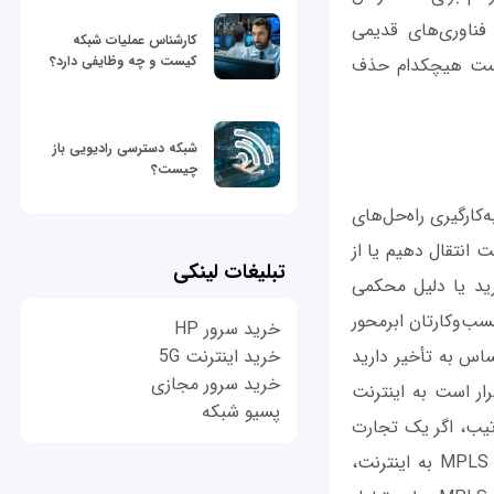
زین فناوری‌های قدیمی
کارشناس عملیات شبکه
کیست و چه وظایفی دارد؟
 نیست هیچکدام حذف
شبکه دسترسی رادیویی باز
چیست؟
 می‌تواند روند به‌کارگیری راه‌حل‌های
وال اصلی این است که باید ترافیک را از MPLS به اینترنت انتقال دهیم یا از
تبلیغات لینکی
دارید یا دلیل محکمی
لیت‌های کسب‌وکارتان ابرمحور
خرید سرور HP
 برنامه حساس به تأخیر دارید
خرید اینترنت 5G
خرید سرور مجازی
ر است به اینترنت
پسیو شبکه
تیب، اگر یک تجارت
بین‌المللی با صدها نمایندگی در خارج از کشور دارید، مطمئناً با انتقال ترافیک شرکت از MPLS به اینترنت،