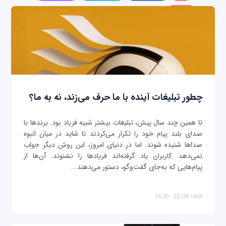
چطور تبلیغات آینده با ما حرف می‌زند، نه به ما؟
تا همین چند سال پیش، تبلیغات بیشتر شبیه فریاد بود. برندها با
صدای بلند پیام خود را تکرار می‌کردند تا شاید در میان انبوه
صداها شنیده شوند. اما در دنیای امروز، این روش دیگر جواب
نمی‌دهد. کاربران یاد گرفته‌اند فریادها را نشنوند. آن‌ها از
پیام‌هایی که به‌جای گفت‌وگو، دستور می‌دهند...
22/08/1404 - 16:30