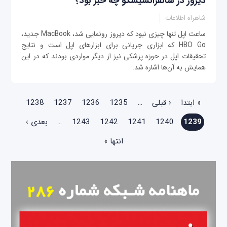
دیروز در سانفرانسیسکو چه خبر بود؟
شاهراه اطلاعات
ساعت اپل تنها چیزی نبود که دیروز رونمایی شد، MacBook جدید،
HBO Go که ابزاری جریانی برای ابزارهای اپل است و نتایج
تحقیقات اپل در حوزه پزشکی نیز از دیگر مواردی بودند که در این
همایش به آن‌ها اشاره شد.
صفحه‌ها
« ابتدا
‹ قبلی
…
1235
1236
1237
1238
1239
1240
1241
1242
1243
…
بعدی ›
انتها »