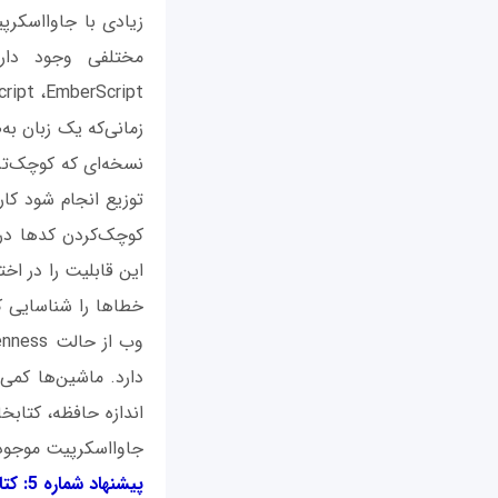
،rsec CoffeeScript ،EmberScript
زمانی‌که یک زبان به
نسخه‌‌ای که کوچک‌تر 
توزیع انجام شود کار
کوچک‌کردن کدها دردس
این قابلیت را در اخت
دارد. ماشین‌ها کمی 
جاوااسکرپیت موجود 
پیشنهاد شماره 5: کتابخانه