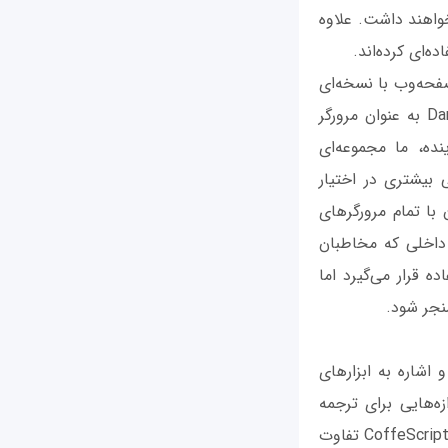
 در صفحات‌وب وجود نخواهند داشت. علاوه
به جلو می‌برد و یک صفحه‌وب با نسخه‌ای
از Chromium با یک نسخه واقعی از Dart شامل این پیغام هشدار است: « آیا از Dartium به عنوان مرورگر
. اما در آینده، ما مجموعه‌ای
 بیشتری در اختیار
 با تمام مرورگرهای
 داخلی که مخاطبان
 قرار می‌گیرد اما
نجر شود.
 اشاره به ابزارهای
زه‌هایی برای ترجمه
زبان‌هایی از قبیل CoffeScript به جاوااسکرپیت استفاده کرده‌اند. البته در زیر این پوشش CoffeScript تفاوت