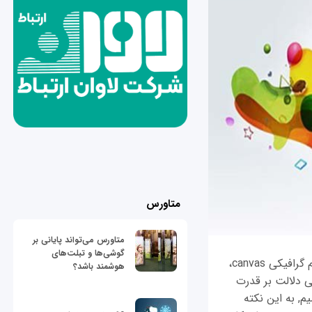
متاورس
متاورس می‌تواند پایانی بر
گوشی‌ها و تبلت‌های
انتشار نسخه رسمی HTML5 توجه طراحان و توسعه‌دهندگان را به خود معطوف ساخت. بوم گرافیکی canvas،
هوشمند باشد؟
‌آفلاین، استفاده مستقیم SVG و MathML و... همگی دلالت بر قدرت
شکل‌گیری نسخه‌های مختلف HTML داشته باشیم, به این نکته