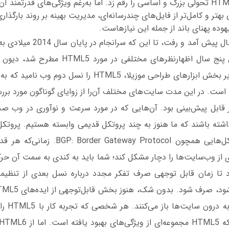
خواهیم رسید که HTML5 تحولی بزرگ و اساسی را رقم زد. اما به‌رغم ویژگی‌های قدرتم
 بهتر و کامل‌تر از فایل‌های چندرسانه‌ای، مدیریت بهینه بر روند بارگذ
وده پهنای باند از جمله این نیازهاست.
واژه HTML5 چند سال پیش آمد و رفت،
نهایی درآمد. در این پنج سال اظهارنظرهای مختل
Ajaxian Web و مدیر بخش ابزارهای طراحی موزیلا، HTML5 را نس
 است. در این مدت سایت‌های مختلف آن‌را از زوایای گوناگون مورد بررس
ر قابل پیش‌بینی بود. آن‌هایی که در مورد سرعت و نوآوری در وب صح
شته باشند که ما هنوز به چند پروتکل قدیمی وابسته هستیم. پروتکل‌ه
فلج می‌سازند. پروتکل‌هایی همچون way Protocol
 از وب‌سایت‌ها را دچار مشکل کند؛ شما باید به کندی به سمت آن حر
د تا زمان قابل توجهی صرف تفکر مجدد درباره نسل بعدی از تنظیما
به آرامی را