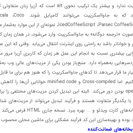
زیادی با جاوااسکرپیت ندارد و بیشتر یک ترکیب نحوی alt است ک
مختلفی وجود دارد که به جاوااسکرپی
IcedCoffeeScript ،Pa نمونه‌ای از این موارد به‌شمار می‌روند.
‌صورت «ترجمه دوگانه» به جاوااسکرپیت وارد می‌شود، در همان زمان 
و خواناتر باشد به راحتی روی اینترنت انتقال می‌یابد. وقتی که این ع
ایی بیشتری نسبت به انجام این عمل هر زمان که کاربری آن‌را مرور می‌ک
رهایی به‌همراه دارد. منبع‌باز بودن یکی از مزیت‌های عالی وب به‌شم
یار ما قرار می‌دهد تا کدهای جاوااسکریپت را که هنوز هم برای ما قابل
خطاها را شناسایی کنیم. اما Cross-compiled و ified code
وب از حالت openness بودن دور می‌کند. البته این تبدیل کردن مزیت‌های مختلفی را
با یکدیگر متفاوت هستند و فرآیند تبدیل می‌تواند از مزیت‌های شنا
اندازه حافظه، کتابخانه‌های کارت ویدئو و .
بوده و بهینه‌سازی این کد فرآیند مشکلی برای ماشین محلی محسوب 
های ضمانت
کننده