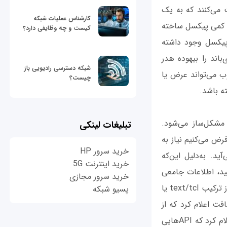
شد. اما برچسب‌های <img> استاندارد فقط یک SRC دریافت می‌کنند که به یک
کارشناس عملیات شبکه
د کمی پیکسل ساخته
کیست و چه وظایفی دارد؟
 پیکسل وجود داشته
اند را بیهوده هدر
شبکه دسترسی رادیویی باز
اد پیسکل‌ها کم باشد، تصویر واضح نخواهد بود. یک پروتکل HTML خوب می‌تواند عرض یا
چیست؟
ته باشد.
مشکل‌ساز می‌شود.
تبلیغات لینکی
ایلی فرض می‌کنیم نیاز به
خرید سرور HP
ازگار می‌آید. به‌دلیل این‌که
خرید اینترنت 5G
یپت آن رجوع کنید، اطلاعات جامعی
خرید سرور مجازی
در خصوص عنصر Script دریافت می‌کنید. HTML 4 پیشنهاد داد که شخصی ممکن است از ترکیب text/tcl یا
پسیو شبکه
وسافت اعلام کرد که از
text/vbscript در نسخه 11 مرورگر اینترنت‌اکسپلورر پشتیبانی نمی‌کند و به همین دلیل اعلام کرد که API‌هایی