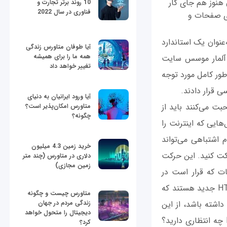
ند آن هنوز هم جای کار
10 روند برتر تجارت و
فناوری در سال 2022
اری صفحات و
 تا این که سرانجام در پایان سال 2014 میلادی به‌عنوان یک استاندارد
آیا طوفان متاورس زندگی
همه ما را برای همیشه
فی در مورد HTML5 مطرح شد، دیون آلمار موسس سایت
تغییر خواهد داد
ل دوم وب نامید که به‌طور کامل مورد توجه
ی قرار دادند.
آیا ورود ایرانیان به دنیای
بت می‌کنند باید از
متاورس امکان‌پذیر است؟
چگونه؟
ایی که اینترنت را
BGP: Border Gate. زمانی‌که هر قدم اشتباهی می‌تواند
خرید زمین 4.3 میلیون
کت کنید. این حرکت
دلاری در متاورس (چند متر
زمین مجازی)
ت که قرار است در
HTML پیاده‌سازی شود، صرف شود. بدون شک، هنوز بخش قابل‌توجهی از ایده‌های HTML5 جدید هستند که
متاورس چیست و چگونه
زندگی مردم در جهان
ه خود را به درون سایت‌ها باز می‌کنند. هر شخصی که تجربه کار با HTML5 را داشته باشد، از این
دیجیتال را متحول خواهد
موضوع اطلاع دارد که HTML5 مجموعه‌ای از ویژگی‌های بهبود یافته است. اما از HTML6 چه انتظاری دارید؟
کرد؟