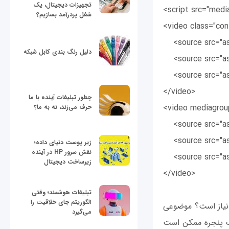
تجهیزات دیجیتال، یک
<script src="medi
شغل پردرآمد بسازیم؟
<video class="con
<source src="as
دلیل رنگ بندی کابل شبکه
<source src="as
<source src="as
</video>
چطور تبلیغات آینده با ما
<video mediagrou
حرف می‌زند، نه به ما؟
<source src="as
<source src="as
زیر پوست دنیای داده؛
نقش سرور HP در آینده
<source src="as
زیرساخت دیجیتال
</video>
تبلیغات هوشمند؛ وقتی
الگوریتم جای خلاقیت را
نیاز است؟ موضوعی
می‌گیرد
یک پنجره ممکن است