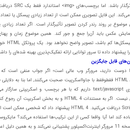
روی تفکیک‌پذیری اثرگذار با
می‌کند. این فایل تصویری ممکن است از تعداد زیادی پیسکل یا تعدا
وضوع بر روند رندر کردن تصویر تأثیرگذار است. اگر تعداد زیادی
نمایش عکس باید آن‌را جمع و جور کند. همین موضوع زمان و پهنای‌ب
می‌دهد. اگر تعد
ا پیشنهاد داده تا سرور توانایی ارائه تفکیک‌پذیری بهینه شده‌ای را داش
های قابل جایگزین
ا دوست دارید، مرورگر وب عالی است؛ اگر جواب منفی است که 
مرورگرهای استاندارد HTML فقطوفقط با جاوااسکرپیت صحبت می‌کنند, اما بنا به دل
زبانی با ترکیب‌ نحوی text/javascript داریم که با هر برچسب و اسکریپتی س
HTML 4 پیش‌فرض نیست. اگر به مستندات HTML 4 و به بخش اسکر
text/vb استفاده کند اما آیا واقعا کسی از این ترکیب‌ها استفاده می‌کند؟ مایکر