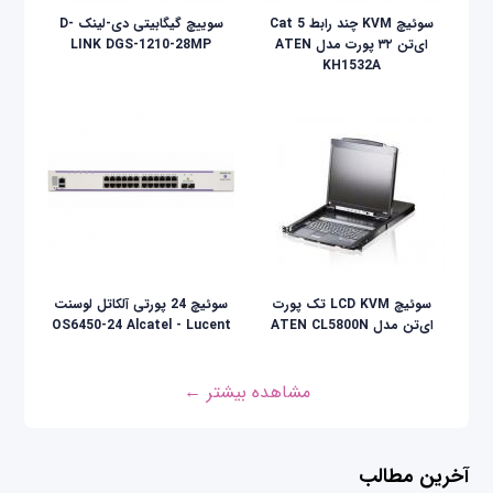
سوئیچ KVM چند رابط Cat 5
سوییچ گیگابیتی دی-لینک D-
ای‌تن ۳۲ پورت مدل ATEN
LINK DGS-1210-28MP
KH1532A
سوئيچ LCD KVM تک پورت
سوئیچ 24 پورتی آلکاتل لوسنت
ای‌تن مدل ATEN CL5800N
OS6450-24 Alcatel - Lucent
مشاهده بیشتر ←
آخرین مطالب