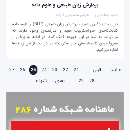
پردازش زبان طبیعی و علوم داده
حمیدرضا تائبی
هوش مصنوعی, کارگاه
در زمینه یادگیری عمیق، پردازش زبان طبیعی (NLP) و علوم داده
کتابخانه‌های جاوااسکریپت مفید و قدرتمندی وجود دارند که
می‌توانند به شما در این حوزه‌ها کمک کنند. در ادامه به برخی از
معروف‌ترین کتابخانه‌های جاوااسکریپت در هر یک از این زمینه‌ها
اشاره می‌کنیم.
صفحه‌ها
« ابتدا
‹ قبلی
…
21
22
23
24
25
26
27
28
29
…
بعدی ›
انتها »