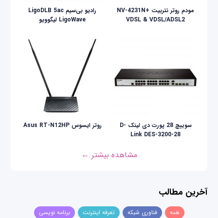
مودم روتر نتربیت +NV-4231N
رادیو بی‌سیم LigoDLB 5ac
VDSL & VDSL/ADSL2
LigoWave لیگوویو
سوییچ 28 پورت دی لینک D-
روتر ایسوس Asus RT-N12HP
Link DES-3200-28
مشاهده بیشتر ←
آخرین مطالب
همه
فناوری شبکه
تعرفه اینترنت
برنامه نویسی