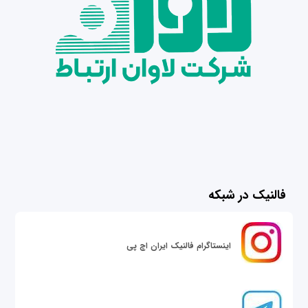
فالنیک در شبکه
اینستاگرام فالنیک ایران اچ پی