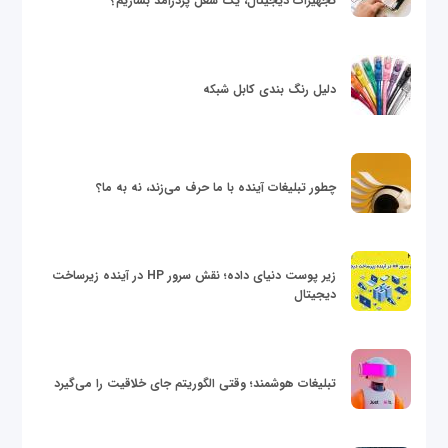
تجهیزات دیجیتال، یک شغل پردرآمد بسازیم؟
دلیل رنگ بندی کابل شبکه
چطور تبلیغات آینده با ما حرف می‌زند، نه به ما؟
زیر پوست دنیای داده؛ نقش سرور HP در آینده زیرساخت
دیجیتال
تبلیغات هوشمند؛ وقتی الگوریتم جای خلاقیت را می‌گیرد