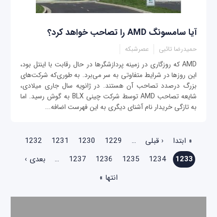
آیا سامسونگ AMD را تصاحب خواهد کرد؟
حمیدرضا تائبی
عصرشبکه
AMD که روزگاری در زمینه پردازشگرها در حال رقابت با اینتل بود،
این روزها در شرایط متفاوتی به سر می‌برد. به طوری‌که شرکت‌های
بزرگ درصدد تصاحب آن هستند. در ژانویه سال جاری میلادی،
شایعه تصاحب AMD توسط شرکت چینی BLX به گوش رسید. اما
به تازگی خریدار نام آشنای دیگری به این فهرست اضافه...
صفحه‌ها
« ابتدا
‹ قبلی
…
1229
1230
1231
1232
1233
1234
1235
1236
1237
…
بعدی ›
انتها »