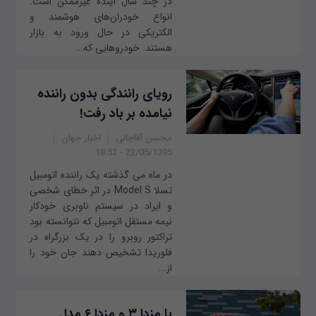
در چند سال آینده غیرممکن است.
انواع خودران‌های هوشمند و
الکتریکی در حال ورود به بازار
هستند. خودروهایی که...
رویای رانندگی بدون راننده
نیامده بر باد رفت!
محسن آقاجانی
اخبار جهان
22/05/1395 - 18:52
در ماه می گذشته یک راننده اتومبیل
تسلا Model S در اثر خطای شخصی
و ایراد در سیستم ناوبری خودکار
نیمه مستقل اتومبیل که نتوانسته بود
تراکتور روبرو را در یک بزرگراه در
فلوریدا تشخیص دهند جان خود را
از...
با مزدا ۳ و مزدا ۶ مدل