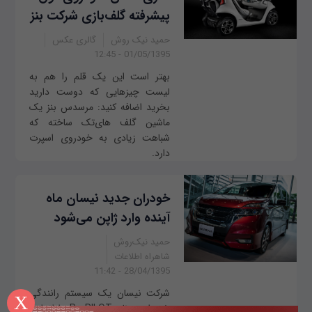
پیشرفته گلف‌بازی شرکت بنز
حمید نیک روش
گالری عکس
01/05/1395 - 12:45
بهتر است این یک قلم را هم به
لیست چیزهایی که دوست دارید
بخرید اضافه کنید: مرسدس بنز یک
ماشین گلف های‌تک ساخته که
شباهت زیادی به خودروی اسپرت
دارد.
خودران جدید نیسان ماه
آینده وارد ژاپن می‌شود
حمید نیک‌روش
شاهراه اطلاعات
28/04/1395 - 11:42
شرکت نیسان یک سیستم رانندگی
X
خودران به‌نام ProPILOT راه‌اندازی