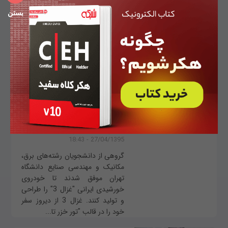
کرده است و قرار است در اولین
بستن
خودروی خودران این شرکت که در
ماه آگوست وارد بازار می‌شود؛ به‌کار
گرفته شود. سیستم جدید نیسان
برای زمانی است...
خودروی خورشیدی ایرانی
غزال 3 به جاده زد
بهنام علیمحمدی
اخبار
اخبار ایران
27/04/1395 - 18:43
گروهی از دانشجویان رشته‌های برق،
مکانیک و مهندسی صنایع دانشگاه
تهران موفق شدند تا خودروی
خورشیدی ایرانی "غزال 3" را طراحی
و تولید کنند. غزال 3 از دیروز سفر
خود را در قالب "تور خزر تا...