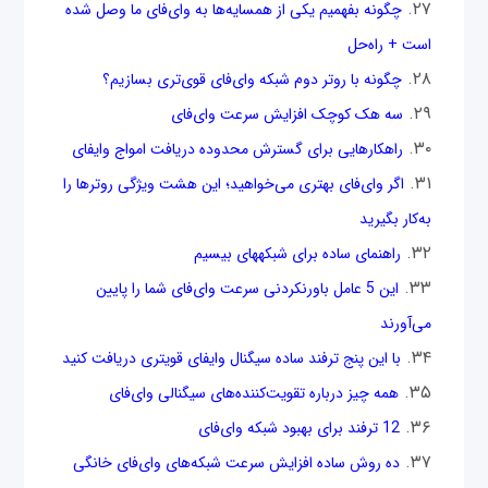
چگونه بفهمیم یکی از همسایه‌ها به وای‌فای ما وصل شده
است + راه‌حل
چگونه با روتر دوم شبکه وای‌فای قوی‌تری بسازیم؟
سه هک کوچک افزایش سرعت وای‌فای
راه‎کارهایی برای گسترش محدوده دریافت امواج وای‎فای
اگر وای‌فای بهتری می‌خواهید؛ این هشت ویژگی روترها را
به‌کار بگیرید
راهنمای ساده برای شبکه‎های بی‎سیم
این 5 عامل باورنکردنی سرعت وای‌فای شما را پایین
می‌آورند
با این پنج ترفند ساده سیگنال وای‎فای قوی‎تری دریافت کنید
همه چیز درباره تقویت‌کننده‌های سیگنالی وای‌فای
12 ترفند برای بهبود شبکه وای‌فای
ده روش ساده افزایش سرعت شبکه‌های وای‌فای خانگی