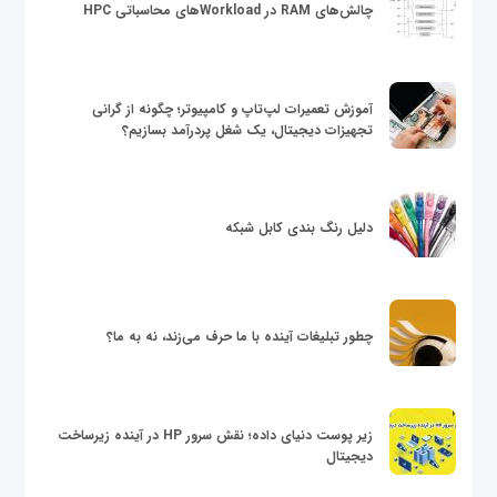
چالش‌های RAM در Workloadهای محاسباتی HPC
آموزش تعمیرات لپ‌تاپ و کامپیوتر؛ چگونه از گرانی
تجهیزات دیجیتال، یک شغل پردرآمد بسازیم؟
دلیل رنگ بندی کابل شبکه
چطور تبلیغات آینده با ما حرف می‌زند، نه به ما؟
زیر پوست دنیای داده؛ نقش سرور HP در آینده زیرساخت
دیجیتال