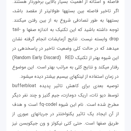
فاصله و آستانه از اهمیت بسیار بالایی برخوردار هستند.
اگر تاخیر فاصله بین بسته‎ها طولانی‎تر از مقصد باشد،
بسته‎ها به طور تصادفی شروع به از بین رفتن می‎کنند.
توجه داشته باشید که این تکنیک به اندازه صف‎ها و tail-
drop وابسته نیست. نتایج آزمايشات انجام گرفته نشان
می‎دهد که در حالت کلی وضعیت تاخیر در پاسخ‎دهی در
این شیوه بهتر از تکنیک RED
م
(Random Early Discard)
رفتار می‎کند و نتایج کلی به مراتب بهتر است. این موضوع
در زمان استفاده از لینک‎های بی‎سیم بیشتر دیده می‎شود.
توصیه بعدی برای کاهش تاثیر پدیده bufferbloat
توسط دیو تات، اریک دومازت، جیم گتیز و چند نفر دیگر
مطرح شده است. نام این شیوه fq-codel است و هدف
از آن ایجاد یک تاثیر یکنواخت‎تر در جریان‎های عبوری از
طریق صف‎ها است. حتی کتی نیکولز و ون جیکوبسن نیز