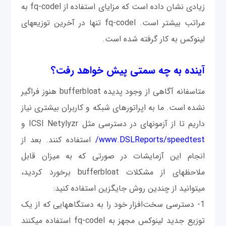
زیادی نشان داده است که مزایای استفاده از fq-codel به
مراتب بیشتر است. fq-codel تنها در آخرین توزیع‎های
لینوکس به کار گرفته شده است.
آینده به چه سمتی پیش خواهد رفت؟
متاسفانه آگاهی از وجود پدیده bufferbloat هنوز فراگير
نشده است. ما به اپراتورهای شبکه و کاربران بیشتری نیاز
داریم تا از آزمون‎های در دسترسی مثل ICSI Netylyzr و
www.DSLReports/speedtest/
استفاده کنند. بعد از
انجام این آزمايشات در صورتی که به میزان قابل
ملاحظه‎ای از مشکلات bufferbloat برخورد کردید،
می‎توانید از چندین روش جایگزین استفاده کنید:
1- دسترسی سخت‌افزار خود را به دستگاه‎هایی که از یک
توزیع جدید لینوکس مجهز به fq-codel استفاده می‎کنند