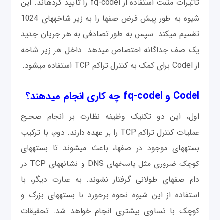
تاثیرات مثبت استفاده از fq-codel را تایید کرده‎اند. این
شیوه به طور پیش فرض صف‎ها را به زیر شاخه‎های 1024
تقسیم می‎کند. سپس به طور تصادفی به هر جریان جدید
یک صف جداگانه اختصاص می‎دهد. داخل هر زیر شاخه
از Codel برای کمک به کنترل تراکم TCP استفاده می‎شود.
Codel و fq-codel چه کاری انجام می‎دهند؟
اول، این دو تکنیک وظیفه نظارت بر انجام صحیح
عملیات کنترل تراکم TCP را بر عهده دارند. دوم، با ترکیب
بسته‎های موجود در صف‎ها، باعث می‎شوند تا بسته‎های
کوچک ضروری مثل پاسخ‎های DNS و نشانه‎های TCP در
دام صف‎های طولانی گرفتار نشوند. به عبارت ديگر، با
استفاده از این شیوه نحوه برخورد با بسته‎های بزرگ و
کوچک با تساوی بیشتری انجام خواهد شد. تحقيقات