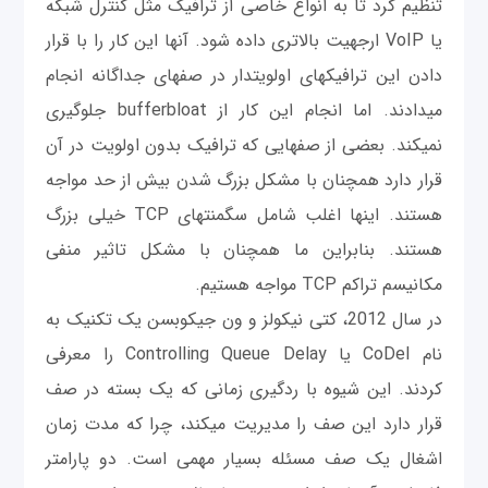
تنظیم کرد تا به انواع خاصی از ترافیک مثل کنترل شبکه
یا VoIP ارجهیت بالاتری داده شود. آنها این کار را با قرار
دادن این ترافیک‎های اولويت‎دار در صف‎های جداگانه انجام
می‎دادند. اما انجام این کار از bufferbloat جلوگیری
نمی‎کند. بعضی از صف‎هایی که ترافیک بدون اولويت در آن
قرار دارد همچنان با مشکل بزرگ شدن بیش از حد مواجه
هستند. اینها اغلب شامل سگمنت‎های TCP خیلی بزرگ
هستند. بنابراین ما همچنان با مشکل تاثیر منفی
مکانیسم تراکم TCP مواجه هستیم.
در سال 2012، کتی نیکولز و ون جیکوبسن یک تکنیک به
نام CoDel یا Controlling Queue Delay را معرفی
کردند. این شیوه با ردگیری زمانی که یک بسته در صف
قرار دارد این صف را مدیریت می‎کند، چرا که مدت زمان
اشغال یک صف مسئله بسیار مهمی‎ است. دو پارامتر