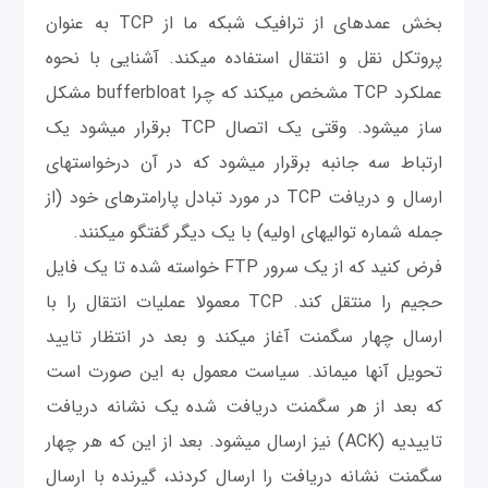
بخش عمده‎ای از ترافیک شبکه ما از TCP به عنوان
پروتکل نقل و انتقال استفاده می‎کند. آشنایی با نحوه
عملکرد TCP مشخص می‎کند که چرا bufferbloat مشکل
ساز می‎شود. وقتی یک اتصال TCP برقرار می‎شود یک
ارتباط سه جانبه برقرار می‎شود که در آن درخواست‎های
ارسال و دریافت TCP در مورد تبادل پارامترهای خود (از
جمله شماره توالی‎های اولیه) با یک دیگر گفتگو می‎کنند.
فرض کنید که از یک سرور FTP خواسته شده تا یک فایل
حجیم را منتقل کند. TCP معمولا عملیات انتقال را با
ارسال چهار سگمنت آغاز می‎کند و بعد در انتظار تایید
تحویل آنها می‎ماند. سیاست معمول به این صورت است
که بعد از هر سگمنت دریافت شده یک نشانه دریافت
تاییدیه (ACK) نیز ارسال می‎شود. بعد از این که هر چهار
سگمنت نشانه دریافت را ارسال کردند، گیرنده با ارسال