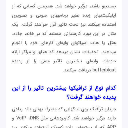
جستجو باشد، درگیر خواهد شد. همچنین کسانی که از
اپلیکیشن‎های زنده نظير برنامه‎های صوتی و تصویری
استفاده می‎کنند نیز تحت تاثیر قرار خواهند گرفت. یک
مثال در این مورد کارمندانی هستند که در خانه، جاده،
هتل یا هات اسپات‎های وای‎فای کارهای خود را انجام
می‎دهند. تحقيقات نشان می‎دهد که هتل‎ها و مراکز ارائه
خدمات وای‎فای بیشترین تاثیر منفی را از پدیده
bufferbloat دریافت می‎کنند.
کدام نوع از ترافیک‎ها بیشترین تاثیر را از این
پدیده خواهند گرفت؟
جریان ترافیک روی لینک‎هایی که مصرف پهنای باند زیادی
دارند درگیر خواهند شد. کاربردهایی مثل VoIP ،DNS و
ARP که از بسته‎های داده کوچک استفاده می‎کنند نیز