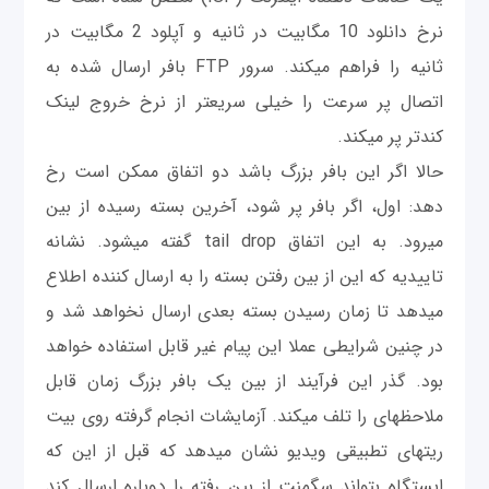
نرخ دانلود 10 مگابيت در ثانیه و آپلود 2 مگابیت در
ثانیه را فراهم می‎کند. سرور FTP بافر ارسال شده به
اتصال پر سرعت را خیلی سریع‎تر از نرخ خروج لینک
کندتر پر می‎کند.
حالا اگر این بافر بزرگ باشد دو اتفاق ممکن است رخ
دهد: اول، اگر بافر پر شود، آخرین بسته رسیده از بین
می‎رود. به این اتفاق tail drop گفته می‎شود. نشانه
تاییدیه که این از بین رفتن بسته را به ارسال کننده اطلاع
می‎دهد تا زمان رسیدن بسته بعدی ارسال نخواهد شد و
در چنین شرایطی عملا این پیام غیر قابل استفاده خواهد
بود. گذر این فرآيند از بین یک بافر بزرگ زمان قابل
ملاحظه‎ای را تلف می‎کند. آزمايشات انجام گرفته روی بیت
ریت‎های تطبیقی ویدیو نشان می‎دهد که قبل از این که
ایستگاه بتواند سگمنت از بین رفته را دوباره ارسال کند