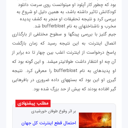
بود که چطور کار آپلود او می‎توانست روی سرعت دانلود
کودکانش تاثیر داشته باشد، به همین دلیل او شروع به
بررسی کرد و نتیجه تحقيقات او منجر به کشف پدیده
مخرب و ناشناخته‎ای به نام bufferbloat شد.
جیم گتیز با بررسی پینگ‎ها و سطوح مختلفی از بارگذاری
اتصال اینترنت به این نتیجه رسید که زمان بازگشت
پاسخ درخواست از اینترنت اغلب بین چهار تا ده برابر از
آن چه او انتظار داشت طولانی‎تر می‎شد. و این گونه بود که
او پدیده‎ای به نام bufferbloat را معرفی كرد. نتیجه
گیری او این بود که بسته‎های داده ضروری در بافرهایی
گیر افتاده بودند که بیش از حد بزرگ شده بود.
مطلب پیشنهادی
بر اثر وقوع طوفان خورشیدی
احتمال قطع اینترنت کل جهان