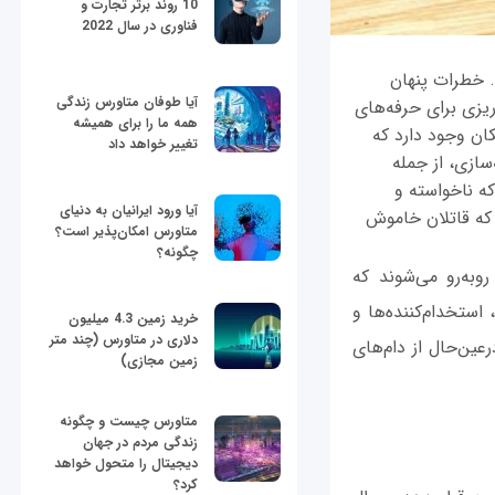
10 روند برتر تجارت و
فناوری در سال 2022
. خطرات پنهان
آیا طوفان متاورس زندگی
ریزی برای حرفه‌های
همه ما را برای همیشه
ان وجود دارد که
تغییر خواهد داد
سازی، از جمله
ه ناخواسته و
آیا ورود ایرانیان به دنیای
که قاتلان خاموش
متاورس امکان‌پذیر است؟
چگونه؟
به‌رو می‌شوند که
، استخدام‌کننده‌ها و
خرید زمین 4.3 میلیون
دلاری در متاورس (چند متر
ین‌حال از دام‌های
زمین مجازی)
متاورس چیست و چگونه
زندگی مردم در جهان
دیجیتال را متحول خواهد
کرد؟