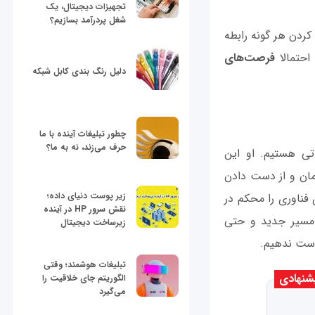
تجهیزات دیجیتال، یک
شغل پردرآمد بسازیم؟
ردن هر گونه رابطه‌
احتمالا
فرصت‌های
دلیل رنگ بندی کابل شبکه
چطور تبلیغات آینده با ما
حرف می‌زند، نه به ما؟
اغلب شاهد اتفاقاتی هستیم. او این
 زمان و از دست دادن
زیر پوست دنیای داده؛
فناوری را محکم در
نقش سرور HP در آینده
 مسیر جدید و حتی
زیرساخت دیجیتال
 دست ندهیم.
تبلیغات هوشمند؛ وقتی
شنهادی
الگوریتم جای خلاقیت را
می‌گیرد