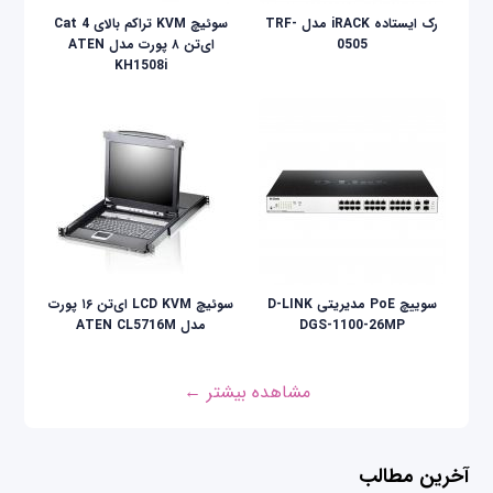
رک ایستاده iRACK مدل TRF-
سوئیچ KVM تراکم بالای Cat 4
0505
ای‌تن ۸ پورت مدل ATEN
KH1508i
سوییچ PoE مدیریتی D-LINK
سوئيچ LCD KVM ای‌تن ۱۶ پورت
DGS-1100-26MP
مدل ATEN CL5716M
مشاهده بیشتر ←
آخرین مطالب