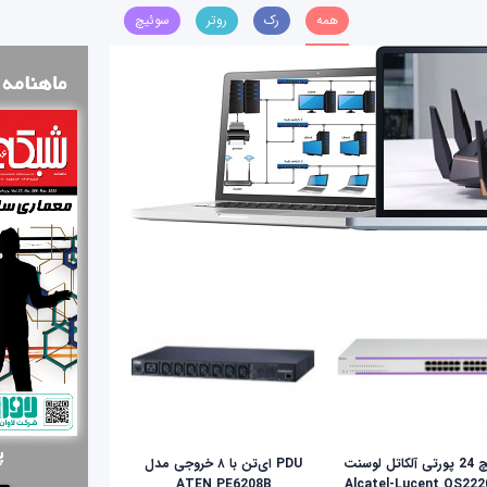
همه
رک
روتر
سوئیچ
سوئیچ 24 پورتی آلکاتل لوسنت
PDU ای‌تن با ۸ خروجی مدل
ATEN PE6208B
Alcatel-Lucent OS222