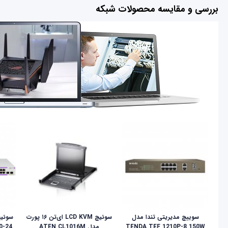
بررسی و مقایسه محصولات شبکه
سوییچ مدیریتی تندا مدل
سوئيچ LCD KVM ای‌تن ۱۶ پورت
TENDA TEF 1210P-8 150W
مدل ATEN CL1016M
0-24