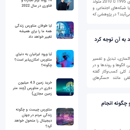
10 روند برتر تجارت و
سلامت روان در نسل زد (نسلی که در طول سال‌های 1995 تا 2010 متولد
فناوری در سال 2022
 شبکه‌‌های اجتماعی و
می‌آیند؟ در پژوهشی که
آیا طوفان متاورس زندگی
همه ما را برای همیشه
تغییر خواهد داد
به آن توجه کرد
آیا ورود ایرانیان به دنیای
اکسازی، تبدیل و تفسیر
متاورس امکان‌پذیر است؟
ی الگوها و روندها و در
چگونه؟
رد کلی کسب‌وکار گفته
تلفی مانند حسگرهای
خرید زمین 4.3 میلیون
دلاری در متاورس (چند متر
زمین مجازی)
Agile) چیست و چگونه انجام
متاورس چیست و چگونه
زندگی مردم در جهان
دیجیتال را متحول خواهد
کرد؟