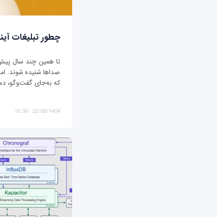
چطور تبلیغات آیند
تا همین چند سال پیش، ت
صداها شنیده شوند. اما د
که به‌جای گفت‌وگو، دس
22/08/1404 - 16:30