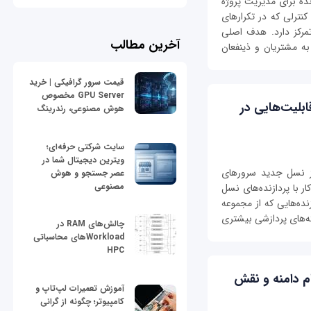
یکرد تکرارشونده برای مدیریت پروژه
نترلی که در تکرارهای
تمرکز دارد. هدف اصلی
آخرین مطالب
به مشتریان و ذینفعان
قیمت سرور گرافیکی | خرید
GPU Server مخصوص
HPE ProLiant G چه قابلیت‌هایی در
هوش مصنوعی، رندرینگ
سایت شرکتی حرفه‌ای؛
ویترین دیجیتال شما در
از نسل جدید سرورهای
عصر جستجو و هوش
مصنوعی
ProLiant  که توانایی کار با پردازنده‌های نسل
زنده‌هایی که از مجموعه
ته‌های پردازشی بیشتری
چالش‌های RAM در
Workloadهای محاسباتی
HPC
ام دامنه و نقش
آموزش تعمیرات لپ‌تاپ و
کامپیوتر؛ چگونه از گرانی