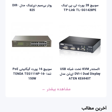
سوییچ 28 پورت تی پی لینک
روتر بی‌سیم دی‌لینک مدل DIR-
825
TP-Link TL-SG1428PE
اکستندر KVM تحت شبکه USB
سوییچ 16 پورت گیگابیتی PoE
DVI-I Dual Display ای‌تن مدل
تندا TENDA TEG1116P-16-
150W
ATEN KE6940T
مشاهده بیشتر ←
آخرین مطالب