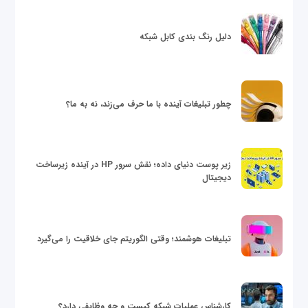
دلیل رنگ بندی کابل شبکه
چطور تبلیغات آینده با ما حرف می‌زند، نه به ما؟
زیر پوست دنیای داده؛ نقش سرور HP در آینده زیرساخت
دیجیتال
تبلیغات هوشمند؛ وقتی الگوریتم جای خلاقیت را می‌گیرد
کارشناس عملیات شبکه کیست و چه وظایفی دارد؟