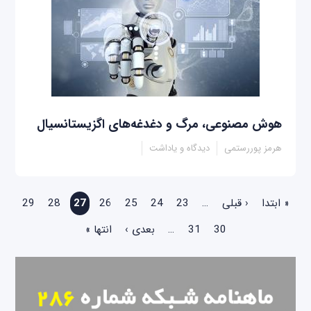
هوش مصنوعی، مرگ و دغدغه‌های اگزیستانسیال
هرمز پوررستمی
دیدگاه و یاداشت
صفحه‌ها
« ابتدا
‹ قبلی
…
23
24
25
26
27
28
29
30
31
…
بعدی ›
انتها »