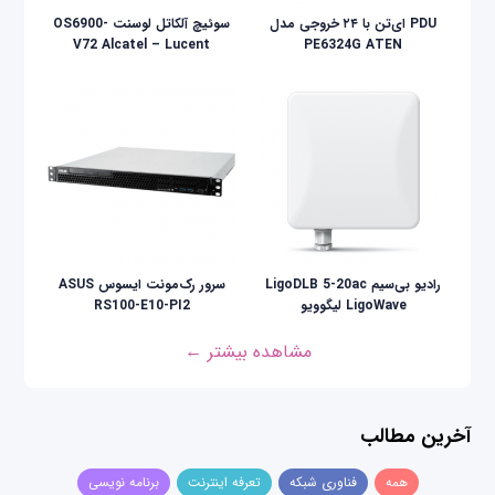
PDU ای‌تن با ۲۴ خروجی مدل
سوئیچ آلکاتل لوسنت OS6900-
V72 Alcatel – Lucent
PE6324G ATEN
رادیو بی‌سیم LigoDLB 5-20ac
سرور رک‌مونت ایسوس ASUS
LigoWave لیگوویو
RS100-E10-PI2
مشاهده بیشتر ←
آخرین مطالب
همه
فناوری شبکه
تعرفه اینترنت
برنامه نویسی