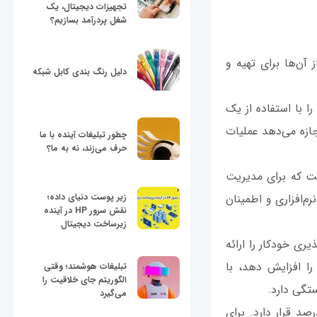
تجهیزات دیجیتال، یک
شغل پردرآمد بسازیم؟
 آن‌ها برای تهیه و
دلیل رنگ بندی کابل شبکه
ا با استفاده از یک
 کاربران اجازه می‌دهد عملیات
چطور تبلیغات آینده با ما
حرف می‌زند، نه به ما؟
ست که برای مدیریت
م‌افزاری و اطمینان
زیر پوست دنیای داده؛
نقش سرور HP در آینده
زیرساخت دیجیتال
ی خودکار را ارائه
ده از API مقیاس موردنظر خود را افزایش دهد، با
تبلیغات هوشمند؛ وقتی
الگوریتم جای خلاقیت را
تگی دارد.
می‌گیرد
مول، سازمان‌ها تعهدی می‌دهند که دسترسی به پایگاه داده در وضعیت 99.9 درصد قرار دارد. برای