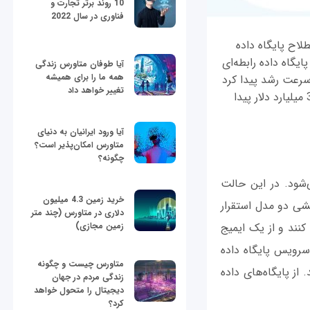
10 روند برتر تجارت و
فناوری در سال 2022
Databa که برخی منابع از اصطلاح پایگاه داده
یگاه داده رابطه‌ای
آیا طوفان متاورس زندگی
همه ما را برای همیشه
به سرعت رشد پیدا کرد
تغییر خواهد داد
و مورد توجه شرکت‌ها قرار گرفت، به‌طوری که انتظار می‌رود تا سال 2025 ارزشی معادل 320 میلیارد دلار پیدا
آیا ورود ایرانیان به دنیای
متاورس امکان‌پذیر است؟
چگونه؟
‌شود. در این حالت
خرید زمین 4.3 میلیون
نشی دو مدل استقرار
دلاری در متاورس (چند متر
 کنند و از یک ایمیج
زمین مجازی)
 سرویس پایگاه داده
متاورس چیست و چگونه
 از پایگاه‌های داده
زندگی مردم در جهان
دیجیتال را متحول خواهد
کرد؟