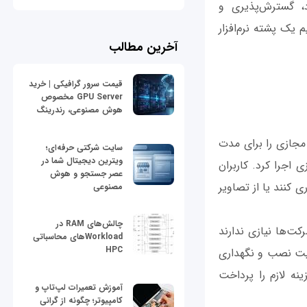
د، گسترش‌پذیری و
 یک پشته نرم‌افزار
آخرین مطالب
قیمت سرور گرافیکی | خرید
GPU Server مخصوص
هوش مصنوعی، رندرینگ
ن مجازی را برای مدت
سایت شرکتی حرفه‌ای؛
ویترین دیجیتال شما در
 اجرا کرد. کاربران
عصر جستجو و هوش
 کنند یا از تصاویر
مصنوعی
چالش‌های RAM در
کت‌ها نیازی ندارند
Workloadهای محاسباتی
HPC
ولیت نصب و نگهداری
ینه لازم را پرداخت
آموزش تعمیرات لپ‌تاپ و
کامپیوتر؛ چگونه از گرانی