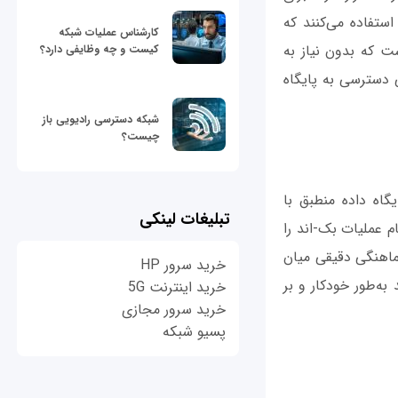
ظور از رویکردهایی نظیر replicating و تمهیداتی برای مقابله با شکست (failing) استفاده می‌کنند که
کارشناس عملیات شبکه
حاسبات ابری است که بدون نیاز به
کیست و چه وظایفی دارد؟
ی دسترسی به پایگاه
شبکه دسترسی رادیویی باز
چیست؟
اه داده منطبق با
تبلیغات لینکی
م عملیات بک-اند را
هماهنگی دقیقی میان
خرید سرور HP
 به‌طور خودکار و بر
خرید اینترنت 5G
خرید سرور مجازی
پسیو شبکه