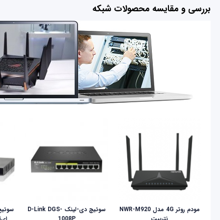
بررسی و مقایسه محصولات شبکه
مودم روتر 4G مدل NWR-M920
سوئیچ دی-لینک D-Link DGS-
نتربیت
1008P