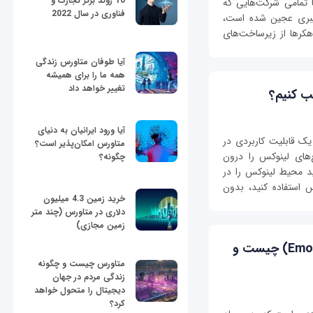
10 روند برتر تجارت و
با تمامی شرکت‌هایی که
فناوری در سال 2022
ایبری عجین شده است،
کرها از زیرساخت‌های
آیا طوفان متاورس زندگی
همه ما را برای همیشه
تغییر خواهد داد
آیا ورود ایرانیان به دنیای
W سرنام Windows Subsystem for Linux یک قابلیت کاربردی در
متاورس امکان‌پذیر است؟
‌های لینوکس را درون
چگونه؟
 با استفاده از WSL، می‌توانید محیط لینوکس را در
س استفاده کنید، بدون
خرید زمین 4.3 میلیون
دلاری در متاورس (چند متر
زمین مجازی)
تشخیص احساسات (Emotion Detection) چیست و
متاورس چیست و چگونه
زندگی مردم در جهان
دیجیتال را متحول خواهد
کرد؟