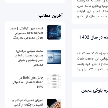
 (Emotion Detection)، فرایندی است که به وسیله
رودی‌هایی مانند متن،
دف اصلی این فرایند،
آخرین مطالب
ت. در سال‌های اخیر،
قیمت سرور گرافیکی | خرید
GPU Server مخصوص
ر سال 1402
هوش مصنوعی، رندرینگ
سایت شرکتی حرفه‌ای؛
به‌ویژه شبکه هستند که
ویترین دیجیتال شما در
پویایی این صنعت باعث
عصر جستجو و هوش
ء سطح دانش خود باشند
مصنوعی
را تجربه کنند. با ورود
چالش‌های RAM در
Workloadهای محاسباتی
HPC
یره بلوکی عجین
آموزش تعمیرات لپ‌تاپ و
کامپیوتر؛ چگونه از گرانی