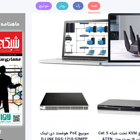
همه
رک
روتر
سوئیچ
سوئیچ KVM تحت شبکه Cat 5
سوییچ PoE هوشمند دی-لینک
ای‌تن ۱۶ پورت مدل ATEN
D-LINK DGS-1210-52MPP