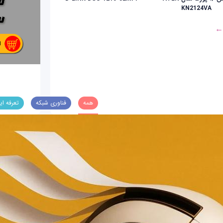
KN2124VA
 ←
همه
فناوری شبکه
تعرفه ای