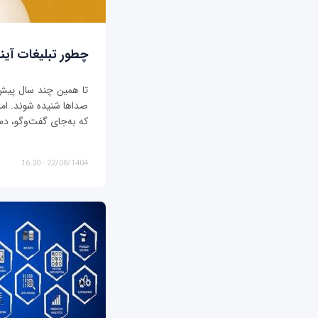
چطور تبلیغات آیند
تا همین چند سال پیش، ت
صداها شنیده شوند. اما د
که به‌جای گفت‌وگو، دس
22/08/1404 - 16:30