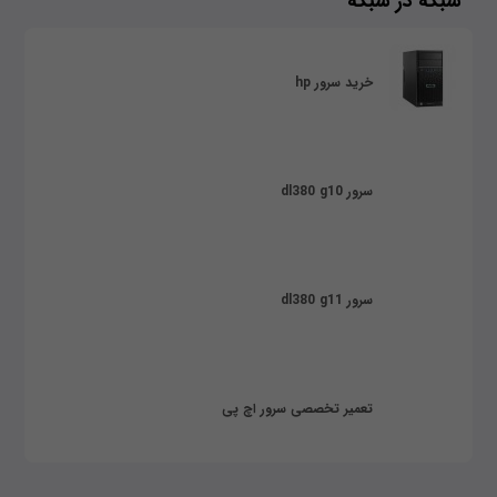
شبکه در شبکه
خرید سرور hp
سرور dl380 g10
سرور dl380 g11
تعمیر تخصصی سرور اچ پی