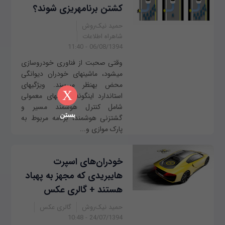
کشتن برنامه‫ریزی شوند؟
حمید نیک‌روش
شاهراه اطلاعات
06/08/1394 - 11:40
وقتی صحبت از فناوری خودروسازی
می‫شود، ماشین‫های خودران دیوانگی
محض به‫نظر می‫رسند. ویژگی‫های
X
استاندارد این‫گونه ماشین‫های معمولی
شامل کنترل هوشمند مسیر و
بستن
گشت‫زنی هوشمند، برنامه مربوط به
پارک موازی و...
خودران‌های اسپرت
هایبریدی که مجهز به پهباد
هستند + گالری عکس
حمید نیک‌روش
گالری عکس
24/07/1394 - 10:48