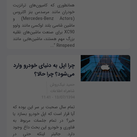
همانطوری که کامیون‌های ترانزیت
خودران مانند مرسدس بنز اکتروس
(Mercedes-Benz Actors) و
ماشین شاسی بلند لوکسی مانند ولوو
XC90 برای صنعت ماشین‌های نقلیه
بزرگ مهم هستند، ماشین‌هایی مانند
Rinspeed "...
چرا اپل به دنیای خودرو وارد
می‌شود؟ چرا حالا؟
حمید نیک‌روش
شاهراه اطلاعات
13/07/1394 - 11:41
تمام سال صحبت بر سر این بوده که
آیا قرار است که اپل خودرو بسازد یا
خیر؟ در تمام جلسات مربوط به
فناوری و خودرو این بحث داغ وجود
دارد. جالب‫تر این‫که حتی در