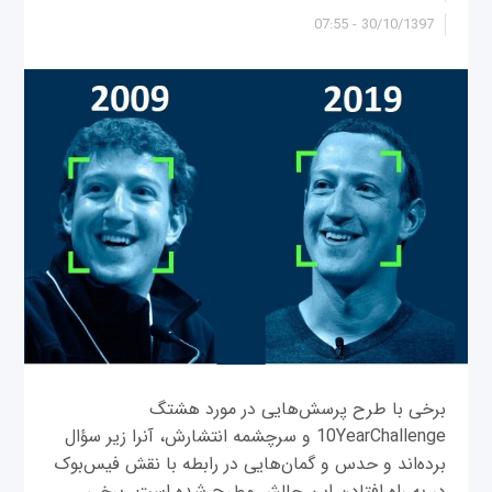
30/10/1397 - 07:55
برخی با طرح پرسش‌هایی در مورد هشتگ
10YearChallenge و سرچشمه انتشارش، آنرا زیر سؤال
برده‌اند و حدس و گمان‌هایی در رابطه با نقش فیس‌بوک
در به راه افتادن این چالش مطرح شده است. برخی