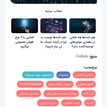
مطالب مرتبط
علم داده‌ها چه نقشی
علم داده‌ها چیست و
آشنایی با 7 نوع
در معماری موتورهای
چرا در آینده نزدیک به
هوش مصنوعی
توصیه‌کننده دارد؟
آن نیاز داریم؟
پرکاربرد
منبع:
Forbes
برچسب:
یادگیری ماشینی
فیسبوک
تشخیص چهره فیسبوک
فضای مجازی
آموزش شبکه عصبی
10YearChallenge
علم داده
چالش عکس ده سال پیش
مهندسی اجتماعی
امنیت
حریم شخصی
حریم خصوصی