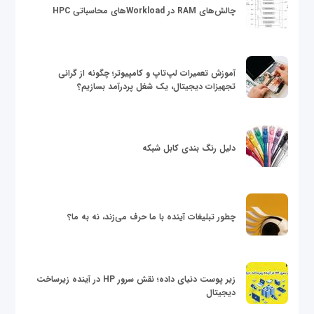
چالش‌های RAM در Workloadهای محاسباتی HPC
آموزش تعمیرات لپ‌تاپ و کامپیوتر؛ چگونه از گرانی
تجهیزات دیجیتال، یک شغل پردرآمد بسازیم؟
دلیل رنگ بندی کابل شبکه
چطور تبلیغات آینده با ما حرف می‌زند، نه به ما؟
زیر پوست دنیای داده؛ نقش سرور HP در آینده زیرساخت
دیجیتال