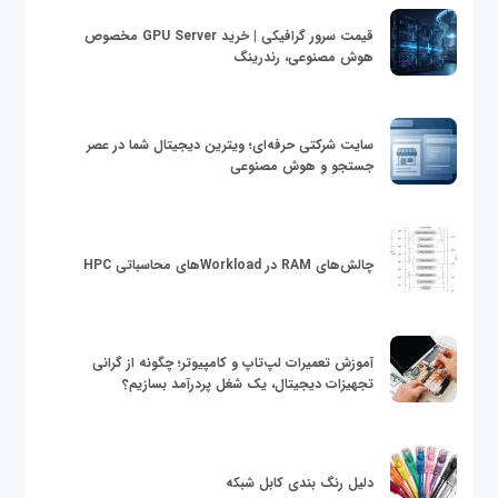
قیمت سرور گرافیکی | خرید GPU Server مخصوص
هوش مصنوعی، رندرینگ
سایت شرکتی حرفه‌ای؛ ویترین دیجیتال شما در عصر
جستجو و هوش مصنوعی
چالش‌های RAM در Workloadهای محاسباتی HPC
آموزش تعمیرات لپ‌تاپ و کامپیوتر؛ چگونه از گرانی
تجهیزات دیجیتال، یک شغل پردرآمد بسازیم؟
دلیل رنگ بندی کابل شبکه