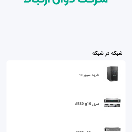
شبکه در شبکه
خرید سرور hp
سرور dl380 g10