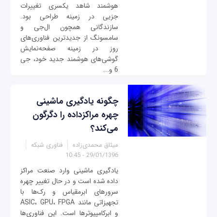
هوشمند شاهد یکسری تغییرات
جزیی در زمینه طراحی بود.
سازندگانی همچون ال‌جی و
سامسونگ از جدیدترین فناوری‌های
روز در زمینه صفحه‌نمایش
گوشی‌های هوشمند جدید خود، جی
6 و...
چگونه یادگیری ماشینی
چهره مراکزداده را دگرگون
می‌کند؟
میثاق محمدی‌زاده
فناوری شبکه
29/01/1396 - 10:45
یادگیری ماشینی وارد صنعت مراکز
داده شده است و در حال تغییر چهره
سرورهای ابرمقیاس و رک‌ها با
تجهیزاتی مانند ASIC، GPU، FPGA
و ابرکامپیوتر‌ها است. این فناوری‌ها