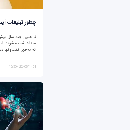
چطور تبلیغات آیند
تا همین چند سال پیش، ت
صداها شنیده شوند. اما د
که به‌جای گفت‌وگو، دس
22/08/1404 - 16:30