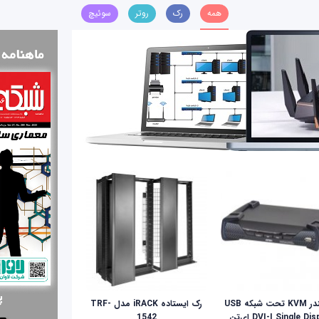
همه
رک
روتر
سوئیچ
اکستندر KVM تحت شبکه USB
رک ایستاده iRACK مدل TRF-
DVI-I Single Display ای‌تن
1542