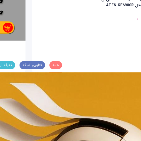
 ATEN KE6900R
 ←
همه
فناوری شبکه
تعرفه ای