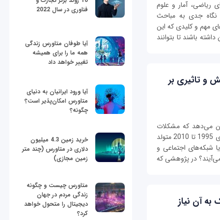
10 روند برتر تجارت و
ی ریاضی، آمار و علوم
فناوری در سال 2022
 نگاه جدی به مباحث
ای مهم و کلیدی که این
داشته باشند تا بتوانند
آیا طوفان متاورس زندگی
همه ما را برای همیشه
تغییر خواهد داد
ش و تاثیری بر
آیا ورود ایرانیان به دنیای
متاورس امکان‌پذیر است؟
چگونه؟
ن می‌دهد که مشکلات
سلامت روان در نسل زد (نسلی که در طول سال‌های 1995 تا 2010 متولد
خرید زمین 4.3 میلیون
 شبکه‌‌های اجتماعی و
دلاری در متاورس (چند متر
می‌آیند؟ در پژوهشی که
زمین مجازی)
متاورس چیست و چگونه
زندگی مردم در جهان
 به آن نیاز
دیجیتال را متحول خواهد
کرد؟