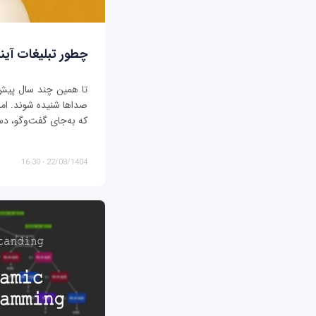
چطور تبلیغات آیند
تا همین چند سال پیش، ت
صداها شنیده شوند. اما د
که به‌جای گفت‌وگو، دس
22/08/1404 - 16:30