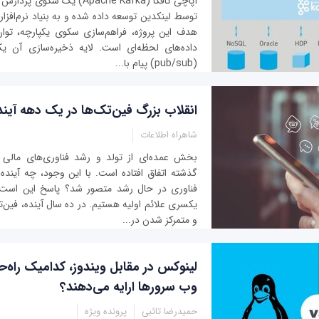
آپاچی کافکا (Apache Kafka) یک 
توسط لینکدین توسعه داده شده و به بنیاد نرم‌افزار
هدف این پروژه، فراهم‌سازی سکوی یکپارچه، توان 
داده‌های لحظه‌ای است. لایه ذخیره‌سازی آن 
(pub/sub) پیام با...
انقلاب بزرگ فین‌تک‌ها در یک دهه آیند
شاهراه اطلاعات
بخش عمده‌ای از تولد و رشد فناوری‌های مالی
گذشته اتفاق افتاده است. با این وجود، چه آینده‌ا
فناوری در حال رشد متصور شد؟ پاسخ این است 
یکسری علائم اولیه هستیم. در ده سال آینده، فین‌تک
و متمرکز شدن در...
لینوکس در مقابل ویندوز، کدامیک راه‌ح
وب سرورها ارایه می‌دهند؟
حمیدرضا تائبی
پرونده ویژه