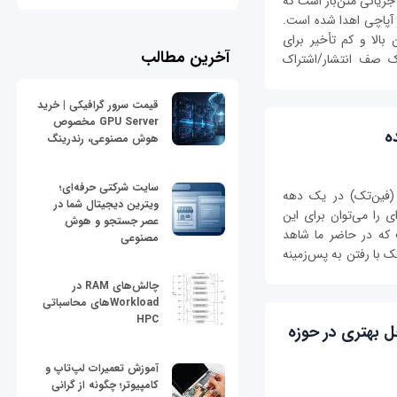
سکوی پردازش جریانی متن‌باز است که
 آپاچی اهدا شده‌ است.
بالا و کم تأخیر برای
آخرین مطالب
یک صف انتشار/اشتراک
قیمت سرور گرافیکی | خرید
GPU Server مخصوص
ه
هوش مصنوعی، رندرینگ
سایت شرکتی حرفه‌ای؛
 (فین‌تک) در یک دهه
ویترین دیجیتال شما در
ی را می‌توان برای این
عصر جستجو و هوش
که در حاضر ما شاهد
مصنوعی
 با رفتن به پس‌‌زمینه
چالش‌های RAM در
Workloadهای محاسباتی
HPC
ل بهتری در حوزه
آموزش تعمیرات لپ‌تاپ و
کامپیوتر؛ چگونه از گرانی