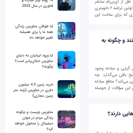
10 روند برتر تجارت و
قل از آی‌بی‌ام منتشر
فناوری در سال 2022
شده نشان می‌دهد این شرکت بزرگ توانسته است اولین تراشه ۲ نانومتری
وری که برای ساخت این
آیا طوفان متاورس زندگی
همه ما را برای همیشه
تغییر خواهد داد
ند و چگونه به
آیا ورود ایرانیان به دنیای
متاورس امکان‌پذیر است؟
چگونه؟
رایی و مبادله وجود
سخ باقی می‌گذارد. چه
 می‌کند؟ منافع مبادله
خرید زمین 4.3 میلیون
این سؤالات از حوصله
دلاری در متاورس (چند متر
زمین مجازی)
متاورس چیست و چگونه
هایی دارند؟
زندگی مردم در جهان
دیجیتال را متحول خواهد
کرد؟