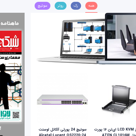
همه
رک
روتر
سوئیچ
سوئيچ LCD KVM ای‌تن ۱۶ پورت
سوئیچ 24 پورتی آلکاتل لوسنت
ATEN CL1016M
Alcatel-Lucent OS2220-24