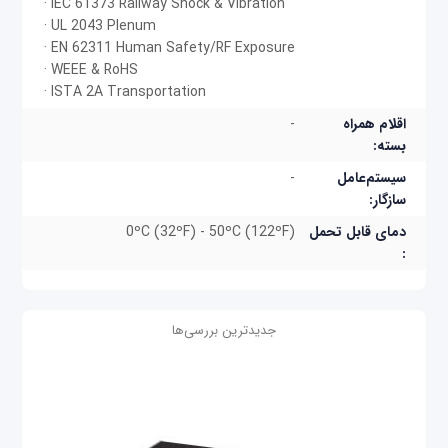
· IEC 61373 Railway Shock & Vibration
· UL 2043 Plenum
· EN 62311 Human Safety/RF Exposure
· WEEE & RoHS
· ISTA 2A Transportation
اقلام همراه
-
بسته:
سیستم‌عامل
-
سازگار:
دمای قابل تحمل
0ºC (32ºF) - 50ºC (122ºF)
:
جدیدترین بررسی‌ها