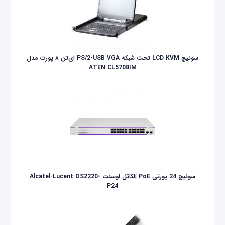
سوئيچ LCD KVM تحت شبکه PS/2-USB VGA ای‌تن ۸ پورت مدل
ATEN CL5708IM
سوئیچ 24 پورتی PoE آلکاتل لوسنت Alcatel-Lucent OS2220-
P24