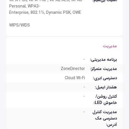
امنیت بی‌سیم:
WPA-PSK, WPA-TKIP, WPA2 AES, WPA3-
Personal, WPA3-
آنتن‌های تطبیقی ​​+BeamFlex به R550 این امکان را
Enterprise, 802.11i, Dynamic PSK, OWE
می‌دهند که به صورت پویا از بین الگوهای آنتن (تا 64
WIPS/WIDS
ترکیب ممکن) در زمان واقعی انتخاب کند تا بهترین
ارتباط ممکن را با هر دستگاه برقرار کند. این مسئله دو
مدیریت
مزیت را به همراه دارد: پوشش‌دهی بهتر وای-فای و
کاهش تداخل RF.
برنامه مدیریتی:
-
مدیریت متمرکز:
ZoneDirector
ویژگی‌های اکسس پوینت مدل Ruckus
دسترسی ابری:
Cloud Wi-Fi
R550
هشدار ایمیل:
-
امکان اتصال تعداد بیشتر دستگاه‌های کاربران
کنترل روشن/
-
خاموش LED:
دستگاه های بیشتری را به طور همزمان با چهار جریان
مدیریت کنترل
-
استریم MUMIMO و رادیوهای دو باند 2.4/5 گیگاهرتز
دسترسی مک
آدرس:
وصل کنید و عملکرد دستگاه را افزایش دهید.