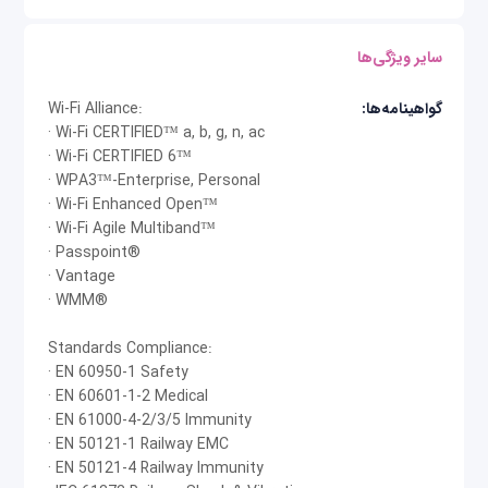
کاربران همواره بالاترین توانی را که باند می‌تواند
پشتیبانی کند دریافت می‌کنند.
سایر ویژگی‌ها
اکسس پوینت یکپارچه‌کننده فناوری‌های مختلف بی‌سیم
گواهینامه‌ها:
Wi-Fi Alliance:
· Wi-Fi CERTIFIED™ a, b, g, n, ac
به مشتریان این امکان را می دهد که با استفاده از BLE
· Wi-Fi CERTIFIED 6™
و Zigbee داخلی، فناوری‌های بی‌سیم وای-فای و غیر
· WPA3™-Enterprise, Personal
· Wi-Fi Enhanced Open™
وای-فای را در یک شبکه واحد، یکپارچه کنند و همچنین
· Wi-Fi Agile Multiband™
از طریق درگاه USB گسترش اتصال به فناوری‌های
· Passpoint®
· Vantage
بی‌سیم آینده را ممکن کنند.
· WMM®
Standards Compliance:
· EN 60950-1 Safety
· EN 60601-1-2 Medical
· EN 61000-4-2/3/5 Immunity
· EN 50121-1 Railway EMC
· EN 50121-4 Railway Immunity