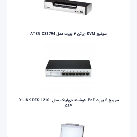
سوئیچ KVM ای‌تن ۴ پورت مدل ATEN CS1794
سوییچ 8 پورت PoE هوشمند دی‌لینک مدل D-LINK DES-1210-
08P