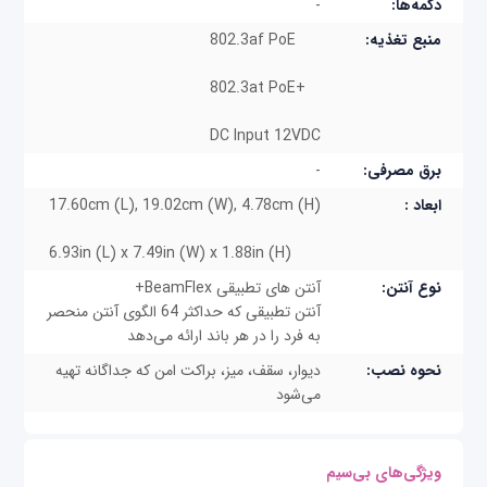
دکمه‌ها:
-
با توجه به افزایش نیازهای شرکت‌های بزرگ برای
منبع تغذیه:
802.3af PoE
استفاده از شبکه‌های بی‌سیم، شرکت‌ها نیازمند استفاده از
شبکه‌های Wi-Fi و غیر Wi-Fi مانند تکنولوژی‌های BLE و
802.3at PoE+
Zigbee و غیره، در کنار یکدیگر در یک پلتفرم یکپارچه
DC Input 12VDC
هستند. مجموعه اکسس پوینت‌های راکاس راهکارهایی
برق مصرفی:
-
برای حل این چالش ارائه داده است. R550 با استفاده از
ابعاد :
17.60cm (L), 19.02cm (W), 4.78cm (H)
BLE و Zigbee داخلی، فناوری‌های بی‌سیم وای-فای و
6.93in (L) x 7.49in (W) x 1.88in (H)
غیر وای-فای را در یک شبکه واحد، یکپارچه می‌کند. علاوه
نوع آنتن:
آنتن های تطبیقی ​​BeamFlex+
بر این، R550 به مشتریان این امکان را می‌دهد تا به طور
آنتن تطبیقی ​​که حداکثر 64 الگوی آنتن منحصر
یکپارچه فناوری‌های جدید بی‌سیم را با ماژول قابل اتصال
به فرد را در هر باند ارائه می‌دهد
اینترنت اشیاء ادغام کنند.
نحوه نصب:
دیوار، سقف، میز، براکت امن که جداگانه تهیه
می‌شود
R550 علاوه بر ویژگی‌های وای-فای 6 مانند OFDMA
،MU-MIMO و TWT، دارای فناوری‌های انحصاری راکاس
ویژگی‌های بی‌سیم
است. R550 برای استقرار در مکان‌های با تعداد