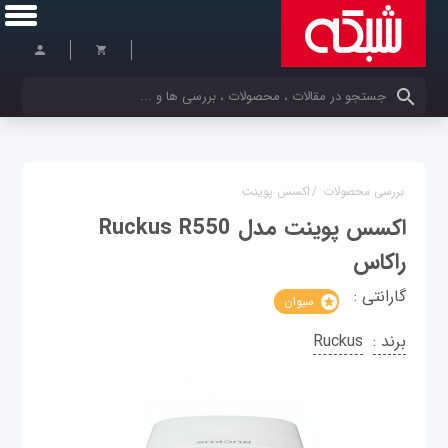
کلمات کلیدی خود را وارد کنید
بررسی محصولات
/
اکسس پوینت
اکسس پوینت مدل Ruckus R550
راکاس
گارانتی :
سیوان
برند :
Ruckus